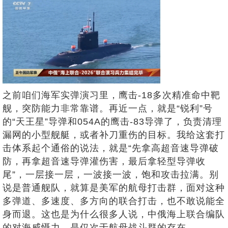
之前咱们海军实弹演习里，鹰击-18多次精准命中靶
舰，突防能力非常靠谱。再近一点，就是“锐利”号
的“天王星”导弹和054A的鹰击-83导弹了，负责清理
漏网的小型舰艇，或者补刀重伤的目标。我给这套打
击体系起个通俗的说法，就是“先拿高超音速导弹破
防，再拿超音速导弹灌伤害，最后拿轻型导弹收
尾”，一层接一层，一波接一波，饱和攻击拉满。别
说是普通舰队，就算是美军的航母打击群，面对这种
多弹道、多速度、多方向的联合打击，也不敢说能全
身而退。这也是为什么很多人说，中俄海上联合编队
的对海威慑力，是仅次于航母战斗群的存在。