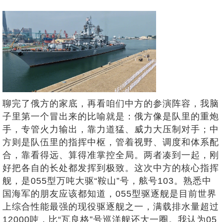
聊完了俄方的家底，再看咱们中方的参演阵容，我脑
子里第一个冒出来的比喻就是：俄方像是队里的重炮
手，专管火力输出，靠力道猛、威力大压制对手；中
方则是队伍里的指挥中枢，管着视野、调度和体系配
合，靠看得远、算得准掌控全局。两者凑到一起，刚
好把各自的长处都发挥到极致。这次中方的核心指挥
舰，是055型万吨大驱“鞍山”号，舷号103。熟悉中
国海军的朋友应该都知道，055型驱逐舰是目前世界
上综合性能最强的现役驱逐舰之一，满载排水量超过
12000吨，比“瓦良格”号巡洋舰还大一圈。我认为05