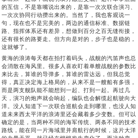
的互信，不是靠嘴说出来的，是靠一次次联合演习、
一次次协同行动攒出来的。当然了，我也客观说一
句，现在也不是完美的，两边的通信标准、数据链
路、指挥体系还有差异，想做到百分之百无缝衔接，
还有很长的路要走。但方向是对的，步子也是稳的，
这就够了。
黄海的浪涛每天都在拍打着码头，战舰的汽笛声也总
会消散在海风里。很多人喜欢盯着单艘战舰的参数比
来比去，算谁的导弹多，算谁的雷达远，但我总觉
得，真正决定海上格局的，从来不是一艘船有多强，
而是两支舰队能不能想到一起、打到一起。再过几
天，演习的炮声就会响起，编队也会解缆起航驶向大
洋。没人知道下一次联合巡航会走到哪里，也没人知
道未来西太平洋的浪涛里还会藏着多少变数。但可以
确定的是，当两种不同的海军传统、两条不同的技术
路线，能在同一片海域里并肩航行的时候，这片大洋