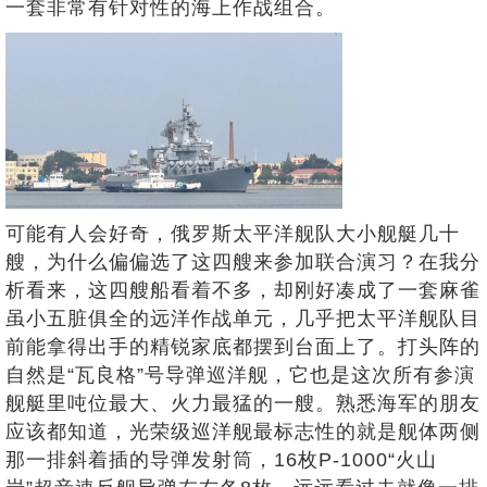
一套非常有针对性的海上作战组合。
可能有人会好奇，俄罗斯太平洋舰队大小舰艇几十
艘，为什么偏偏选了这四艘来参加联合演习？在我分
析看来，这四艘船看着不多，却刚好凑成了一套麻雀
虽小五脏俱全的远洋作战单元，几乎把太平洋舰队目
前能拿得出手的精锐家底都摆到台面上了。打头阵的
自然是“瓦良格”号导弹巡洋舰，它也是这次所有参演
舰艇里吨位最大、火力最猛的一艘。熟悉海军的朋友
应该都知道，光荣级巡洋舰最标志性的就是舰体两侧
那一排斜着插的导弹发射筒，16枚P-1000“火山