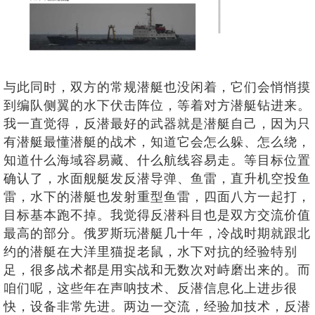
与此同时，双方的常规潜艇也没闲着，它们会悄悄摸
到编队侧翼的水下伏击阵位，等着对方潜艇钻进来。
我一直觉得，反潜最好的武器就是潜艇自己，因为只
有潜艇最懂潜艇的战术，知道它会怎么躲、怎么绕，
知道什么海域容易藏、什么航线容易走。等目标位置
确认了，水面舰艇发反潜导弹、鱼雷，直升机空投鱼
雷，水下的潜艇也发射重型鱼雷，四面八方一起打，
目标基本跑不掉。我觉得反潜科目也是双方交流价值
最高的部分。俄罗斯玩潜艇几十年，冷战时期就跟北
约的潜艇在大洋里猫捉老鼠，水下对抗的经验特别
足，很多战术都是用实战和无数次对峙磨出来的。而
咱们呢，这些年在声呐技术、反潜信息化上进步很
快，设备非常先进。两边一交流，经验加技术，反潜