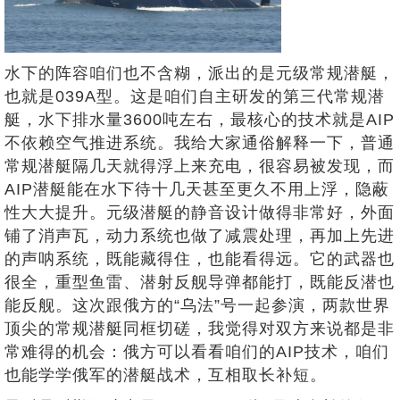
水下的阵容咱们也不含糊，派出的是元级常规潜艇，
也就是039A型。这是咱们自主研发的第三代常规潜
艇，水下排水量3600吨左右，最核心的技术就是AIP
不依赖空气推进系统。我给大家通俗解释一下，普通
常规潜艇隔几天就得浮上来充电，很容易被发现，而
AIP潜艇能在水下待十几天甚至更久不用上浮，隐蔽
性大大提升。元级潜艇的静音设计做得非常好，外面
铺了消声瓦，动力系统也做了减震处理，再加上先进
的声呐系统，既能藏得住，也能看得远。它的武器也
很全，重型鱼雷、潜射反舰导弹都能打，既能反潜也
能反舰。这次跟俄方的“乌法”号一起参演，两款世界
顶尖的常规潜艇同框切磋，我觉得对双方来说都是非
常难得的机会：俄方可以看看咱们的AIP技术，咱们
也能学学俄军的潜艇战术，互相取长补短。