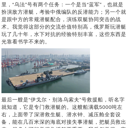
里，“乌法”号有两个任务：一个是当“蓝军”，也就是
扮演敌方潜艇，考验中俄编队的反潜能力；另一个就
是跟中方的常规潜艇配合，演练双艇协同突击的战
术。我觉得这部分的交流价值特别高，俄罗斯玩潜艇
玩了几十年，水下对抗的经验特别丰富，这些东西是
光靠看书学不来的。
最后一艘是“伊戈尔・别洛乌索夫”号救援船，听名字
就知道，它是专门救潜艇的。这艘船满载5000吨左
右，上面带了深潜救生艇、潜水钟、减压舱全套设
备，能在几百米深的海底对接失事潜艇，把艇员救出