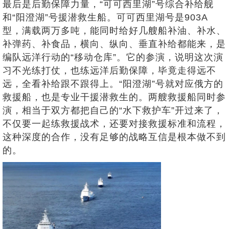
最后是后勤保障力量，“可可西里湖”号综合补给舰
和“阳澄湖”号援潜救生船。可可西里湖号是903A
型，满载两万多吨，能同时给好几艘船补油、补水、
补弹药、补食品，横向、纵向、垂直补给都能来，是
编队远洋行动的“移动仓库”。它的参演，说明这次演
习不光练打仗，也练远洋后勤保障，毕竟走得远不
远，全看补给跟不跟得上。“阳澄湖”号就对应俄方的
救援船，也是专业干援潜救生的。两艘救援船同时参
演，相当于双方都把自己的“水下救护车”开过来了，
不仅要一起练救援战术，还要对接救援标准和流程，
这种深度的合作，没有足够的战略互信是根本做不到
的。