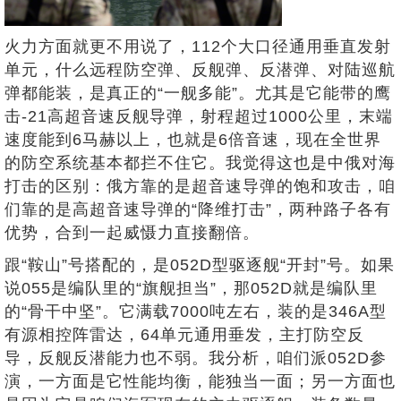
火力方面就更不用说了，112个大口径通用垂直发射
单元，什么远程防空弹、反舰弹、反潜弹、对陆巡航
弹都能装，是真正的“一舰多能”。尤其是它能带的鹰
击-21高超音速反舰导弹，射程超过1000公里，末端
速度能到6马赫以上，也就是6倍音速，现在全世界
的防空系统基本都拦不住它。我觉得这也是中俄对海
打击的区别：俄方靠的是超音速导弹的饱和攻击，咱
们靠的是高超音速导弹的“降维打击”，两种路子各有
优势，合到一起威慑力直接翻倍。
跟“鞍山”号搭配的，是052D型驱逐舰“开封”号。如果
说055是编队里的“旗舰担当”，那052D就是编队里
的“骨干中坚”。它满载7000吨左右，装的是346A型
有源相控阵雷达，64单元通用垂发，主打防空反
导，反舰反潜能力也不弱。我分析，咱们派052D参
演，一方面是它性能均衡，能独当一面；另一方面也