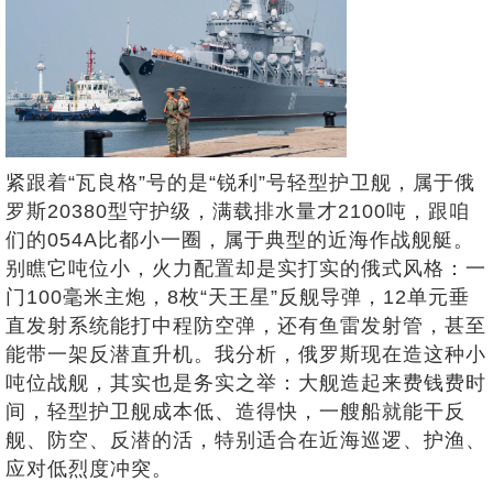
紧跟着“瓦良格”号的是“锐利”号轻型护卫舰，属于俄
罗斯20380型守护级，满载排水量才2100吨，跟咱
们的054A比都小一圈，属于典型的近海作战舰艇。
别瞧它吨位小，火力配置却是实打实的俄式风格：一
门100毫米主炮，8枚“天王星”反舰导弹，12单元垂
直发射系统能打中程防空弹，还有鱼雷发射管，甚至
能带一架反潜直升机。我分析，俄罗斯现在造这种小
吨位战舰，其实也是务实之举：大舰造起来费钱费时
间，轻型护卫舰成本低、造得快，一艘船就能干反
舰、防空、反潜的活，特别适合在近海巡逻、护渔、
应对低烈度冲突。