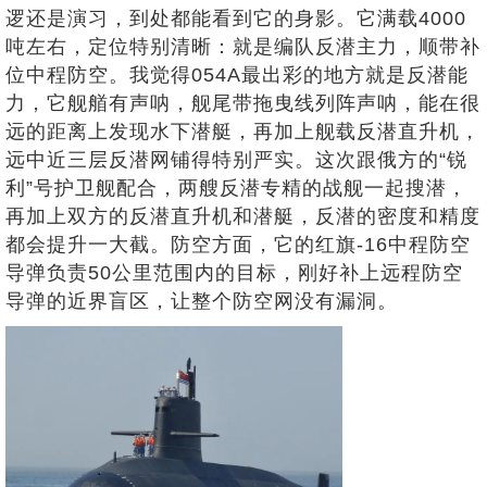
逻还是演习，到处都能看到它的身影。它满载4000
吨左右，定位特别清晰：就是编队反潜主力，顺带补
位中程防空。我觉得054A最出彩的地方就是反潜能
力，它舰艏有声呐，舰尾带拖曳线列阵声呐，能在很
远的距离上发现水下潜艇，再加上舰载反潜直升机，
远中近三层反潜网铺得特别严实。这次跟俄方的“锐
利”号护卫舰配合，两艘反潜专精的战舰一起搜潜，
再加上双方的反潜直升机和潜艇，反潜的密度和精度
都会提升一大截。防空方面，它的红旗-16中程防空
导弹负责50公里范围内的目标，刚好补上远程防空
导弹的近界盲区，让整个防空网没有漏洞。