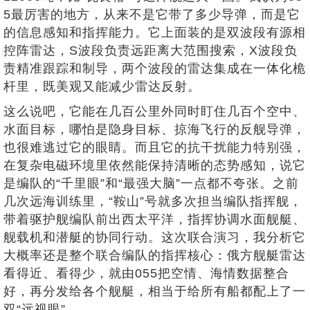
5最厉害的地方，从来不是它带了多少导弹，而是它
的信息感知和指挥能力。它上面装的是双波段有源相
控阵雷达，S波段负责远距离大范围搜索，X波段负
责精准跟踪和制导，两个波段的雷达集成在一体化桅
杆里，既美观又能减少雷达反射。
这么说吧，它能在几百公里外同时盯住几百个空中、
水面目标，哪怕是隐身目标、掠海飞行的反舰导弹，
也很难逃过它的眼睛。而且它的抗干扰能力特别强，
在复杂电磁环境里依然能保持清晰的态势感知，说它
是编队的“千里眼”和“最强大脑”一点都不夸张。之前
几次远海训练里，“鞍山”号就多次担当编队指挥舰，
带着驱护舰编队前出西太平洋，指挥协调水面舰艇、
舰载机和潜艇的协同行动。这次联合演习，我分析它
大概率还是整个联合编队的指挥核心：俄方舰艇雷达
看得近、看得少，就由055把空情、海情数据整合
好，再分发给各个舰艇，相当于给所有船都配上了一
双“远视眼”。