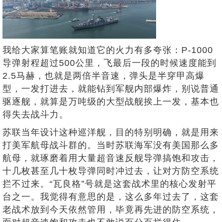
我给大家算笔账就知道它的火力有多夸张：P-1000
导弹射程超过500公里，飞最后一段的时候速度能到
2.5马赫，也就是两倍半音速，弹头是半穿甲高爆
型，一发打进去，就能钻到军舰内部爆炸，别说普通
驱逐舰，就算是万吨级的大型战舰挨上一发，基本也
得失去战斗力。
苏联当年设计这种巡洋舰，目的特别明确，就是用来
打美军航母战斗群的。当时苏联海军没有美国那么多
航母，就琢磨着用大量超音速反舰导弹搞饱和攻击，
十几枚甚至几十枚导弹同时冲过去，让对方防空系统
拦不过来。“瓦良格”号就是这套战术里的核心发射平
台之一。我觉得有意思的是，这么多年过去了，这套
老战术放到今天依然管用，毕竟再先进的防空系统，