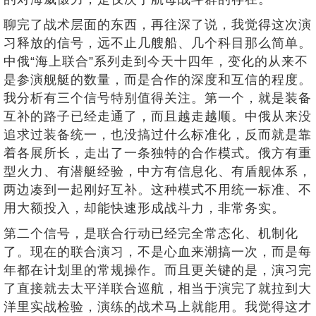
聊完了战术层面的东西，再往深了说，我觉得这次演
习释放的信号，远不止几艘船、几个科目那么简单。
中俄“海上联合”系列走到今天十四年，变化的从来不
是参演舰艇的数量，而是合作的深度和互信的程度。
我分析有三个信号特别值得关注。第一个，就是装备
互补的路子已经走通了，而且越走越顺。中俄从来没
追求过装备统一，也没搞过什么标准化，反而就是靠
着各展所长，走出了一条独特的合作模式。俄方有重
型火力、有潜艇经验，中方有信息化、有盾舰体系，
两边凑到一起刚好互补。这种模式不用统一标准、不
用大额投入，却能快速形成战斗力，非常务实。
第二个信号，是联合行动已经完全常态化、机制化
了。现在的联合演习，不是心血来潮搞一次，而是每
年都在计划里的常规操作。而且更关键的是，演习完
了直接就去太平洋联合巡航，相当于演完了就拉到大
洋里实战检验，演练的战术马上就能用。我觉得这才