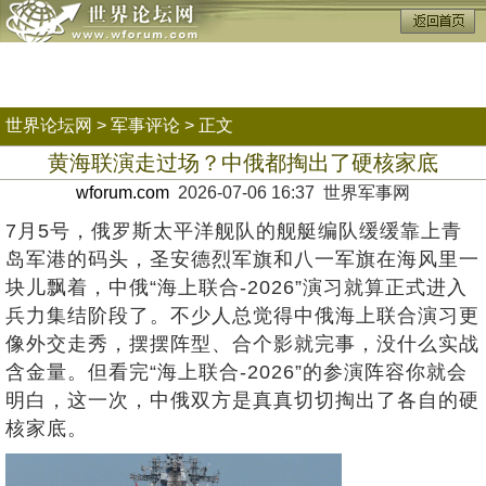
世界论坛网
>
军事评论
> 正文
黄海联演走过场？中俄都掏出了硬核家底
wforum.com
2026-07-06 16:37 世界军事网
7月5号，俄罗斯太平洋舰队的舰艇编队缓缓靠上青
岛军港的码头，圣安德烈军旗和八一军旗在海风里一
块儿飘着，中俄“海上联合-2026”演习就算正式进入
兵力集结阶段了。不少人总觉得中俄海上联合演习更
像外交走秀，摆摆阵型、合个影就完事，没什么实战
含金量。但看完“海上联合-2026”的参演阵容你就会
明白，这一次，中俄双方是真真切切掏出了各自的硬
核家底。