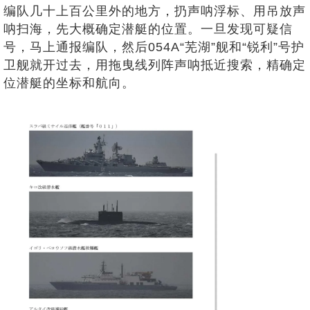
编队几十上百公里外的地方，扔声呐浮标、用吊放声
呐扫海，先大概确定潜艇的位置。一旦发现可疑信
号，马上通报编队，然后054A“芜湖”舰和“锐利”号护
卫舰就开过去，用拖曳线列阵声呐抵近搜索，精确定
位潜艇的坐标和航向。