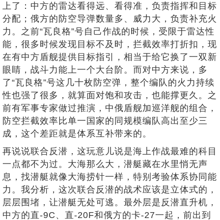
上了：中方的雷达看得远、看得准，负责指挥和目标
分配；俄方的防空导弹数量多、威力大，负责补充火
力。之前“瓦良格”号自己作战的时候，受限于雷达性
能，很多时候发现目标不及时，拦截效率打折扣，现
在有中方盾舰提供目标指引，相当于给它换了一双新
眼睛，战斗力能上一个大台阶。而对中方来说，多
了“瓦良格”号这几十枚防空弹，整个编队的火力持续
性也强了很多，就算面对饱和攻击，也能撑更久。之
前有军事专家做过推演，中俄盾舰加巡洋舰的组合，
防空拦截效率比单一国家的同规模编队高出至少三
成，这个差距就是体系互补带来的。
再说说联合反潜，这玩意儿说是海上作战最难的科目
一点都不为过。大海那么大，潜艇藏在水里悄无声
息，找潜艇就像大海捞针一样，特别考验体系协同能
力。我分析，这次联合反潜的战术应该是立体式的，
层层围堵，让潜艇无处可逃。最外层是反潜直升机，
中方的直-9C、直-20F和俄方的卡-27一起，前出到