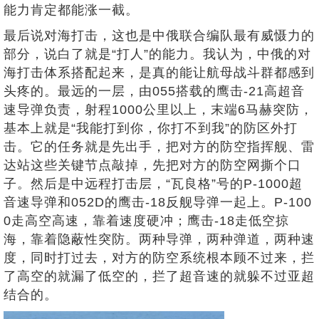
能力肯定都能涨一截。
最后说对海打击，这也是中俄联合编队最有威慑力的
部分，说白了就是“打人”的能力。我认为，中俄的对
海打击体系搭配起来，是真的能让航母战斗群都感到
头疼的。最远的一层，由055搭载的鹰击-21高超音
速导弹负责，射程1000公里以上，末端6马赫突防，
基本上就是“我能打到你，你打不到我”的防区外打
击。它的任务就是先出手，把对方的防空指挥舰、雷
达站这些关键节点敲掉，先把对方的防空网撕个口
子。然后是中远程打击层，“瓦良格”号的P-1000超
音速导弹和052D的鹰击-18反舰导弹一起上。P-100
0走高空高速，靠着速度硬冲；鹰击-18走低空掠
海，靠着隐蔽性突防。两种导弹，两种弹道，两种速
度，同时打过去，对方的防空系统根本顾不过来，拦
了高空的就漏了低空的，拦了超音速的就躲不过亚超
结合的。