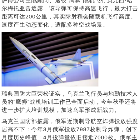
萨博公司空战顾问、退役“鹰狮”战机飞行员尤西·哈
尔梅托亚曾透露，该导弹可保持高速飞行，最大打击
距离可达200公里，其实际射程会随载机飞行高度、
速度产生动态变化，适配多种空战场景。
瑞典国防大臣荣松证实，乌克兰飞行员与地勤技术人
员的“鹰狮”战机培训工作已全面启动，今年秋季还将
进一步扩大培训规模，加速乌军形成新战力。
乌克兰国防部披露，俄军近期制导航空炸弹投放强度
居高不下：今年3月俄军投放7987枚制导炸弹，创下
月度历史峰值；4月投弹量依旧接近7000枚。俄军主