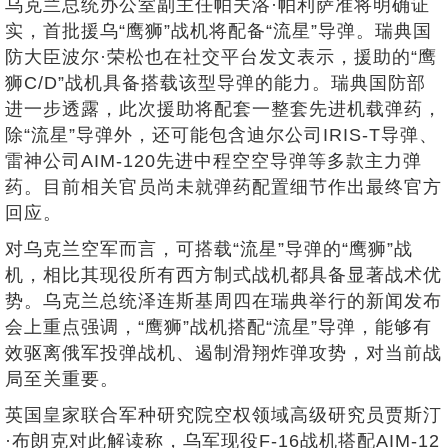
乌克兰总统办公室副主任帕夫洛·帕利萨准将明确证
实，首批援乌“鹰狮”战机将配备“流星”导弹。瑞典国
防大臣波尔·荣松也在社交平台发文表示，援助的“鹰
狮C/D”战机具备搭载该型导弹的能力。瑞典国防部
进一步透露，此次援助将配套一整套先进机载弹药，
除“流星”导弹外，还可能包含迪尔公司IRIS-T导弹、
雷神公司AIM-120先进中程空空导弹等多款主力弹
药。目前相关官员尚未就弹药配置细节作出最终官方
回应。
对乌克兰空军而言，可搭载“流星”导弹的“鹰狮”战
机，相比其现役所有西方制式战机都具备显著战术优
势。乌克兰总统泽连斯基周四在瑞典举行的新闻发布
会上重点强调，“鹰狮”战机搭配“流星”导弹，能够有
效驱离俄军投弹战机、遏制滑翔炸弹攻势，对当前战
局至关重要。
英国皇家联合军种研究院空权领域高级研究员贾斯汀
·布朗克对此解读称，乌军现役F-16战机搭配AIM-12