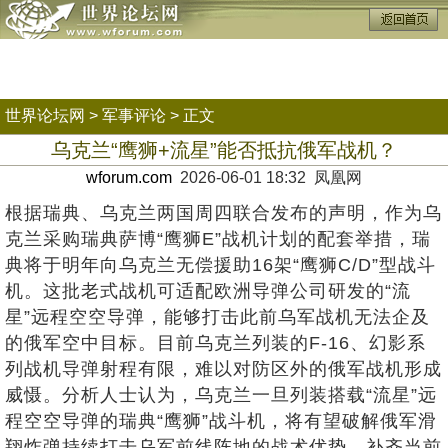
世界论坛网
>
军事评论
> 正文
乌克兰“鹰狮+流星”能否抵抗俄军战机？
wforum.com
2026-06-01 18:32 凤凰网
根据瑞典、乌克兰两国周四联合发布的声明，作为乌
克兰采购瑞典萨博“鹰狮E”战机计划的配套举措，瑞
典将于明年向乌克兰无偿援助16架“鹰狮C/D”型战斗
机。这批老式战机可适配欧洲导弹公司研发的“流
星”远程空空导弹，能够打击此前乌军战机无法企及
的俄军空中目标。目前乌克兰列装的F-16、幻影系
列战机导弹射程有限，难以对防区外的俄军战机形成
威慑。分析人士认为，乌克兰一旦列装搭载“流星”远
程空空导弹的瑞典“鹰狮”战斗机，将有望破解俄军滑
翔炸弹持续打击乌军前线阵地的战术优势，补齐当前