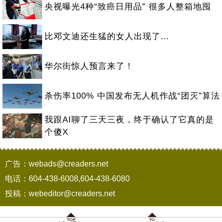
央视曝光4种“致癌日用品” 很多人整箱地囤
比邓文迪还生猛的女人出现了…
华尔街惊人预言来了！
杀伤率100% 中国发布无人机作战“团灭”算法
我跟AI聊了三天三夜，终于确认了它真的是
个傻X
广告：webads@creaders.net
电话：604-438-6008,604-438-6080
投稿：webeditor@creaders.net