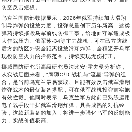
防空反击短板。
乌克兰国防部数据显示，2026年俄军持续加大滑翔
制导炸弹的投放力度，投弹总量创下历年新高。这类
弹药持续摧毁乌军前线防御工事，给地面守军造成极
大作战压力。俄军苏-34等主力战机，可在己方防线
后方的防区外安全距离投放滑翔炸弹，全程避开乌军
现役防空火力的拦截范围，持续实现无伤打击。
挪威国防研究所高级研究员法比安·霍夫曼分析称，
从实战层面来看，“鹰狮C/D”战机与“流星”导弹的组
合，是当前乌克兰最易获取、且能有效反击俄军滑翔
炸弹战术的最优装备搭配，可在俄军战机投弹前实施
有效拦截。他同时表示，乌克兰军方此前已熟练运用
电子战手段干扰俄军滑翔炸弹，具备成熟的对抗经
验，这款新装备的加入，将进一步强化乌军的反制能
力，实战价值极高。