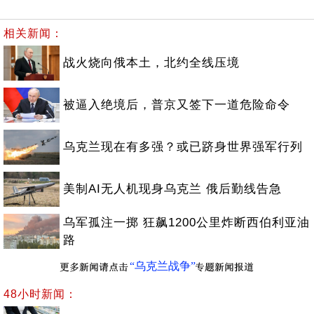
相关新闻：
战火烧向俄本土，北约全线压境
被逼入绝境后，普京又签下一道危险命令
乌克兰现在有多强？或已跻身世界强军行列
美制AI无人机现身乌克兰 俄后勤线告急
乌军孤注一掷 狂飙1200公里炸断西伯利亚油
路
“乌克兰战争”
48小时新闻：