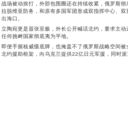
战场被动挨打，外部包围圈还在持续收紧，俄罗斯彻
拉脱维亚防务，和原有多国军团形成双指挥中心、双重
出海口。
立陶宛更是嚣张至极，外长公开喊话北约，要求主动
任何挑衅国家彻底夷为平地。
即便手握核威慑底牌，也掩盖不了俄罗斯战略空间被
北约援助框架，向乌克兰提供22亿日元军援，同时