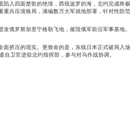
底陷入四面楚歌的绝境，西线波罗的海，北约完成终
重兵压境格局，满编数万大军就地部署，针对性防范俄
进攻俄罗斯加里宁格勒飞地，摧毁俄军前沿军事基地
全面挤压的现实。更致命的是，东线日本正式破局入场
派遣自卫官进驻北约指挥部，参与对乌作战协调。