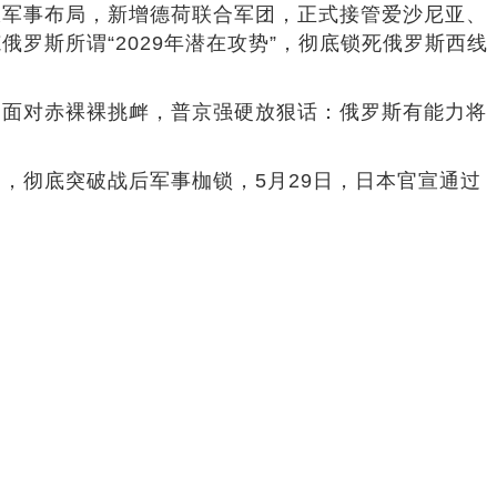
极军事布局，新增德荷联合军团，正式接管爱沙尼亚、
罗斯所谓“2029年潜在攻势”，彻底锁死俄罗斯西线
。面对赤裸裸挑衅，普京强硬放狠话：俄罗斯有能力将
，彻底突破战后军事枷锁，5月29日，日本官宣通过