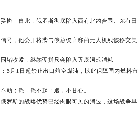
和妥协。自此，俄罗斯彻底陷入西有北约合围、东有日
和信号，他公开将袭击俄总统官邸的无人机残骸移交美
部围堵收紧，继续硬拼只会陷入无底洞式消耗。
：6月1日起禁止出口航空煤油，以此保障国内燃料市
打不动；耗，耗不起；退，不甘心。
但俄罗斯的战略优势已经肉眼可见的消退，这场战争早