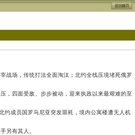
主宰战场，传统打法全面淘汰；北约全线压境堵死俄罗
承压，四面受敌、步步被动，迎来执政以来最艰难的至
，北约成员国罗马尼亚突发噩耗，境内公寓楼遭无人机
黑手另有其人。