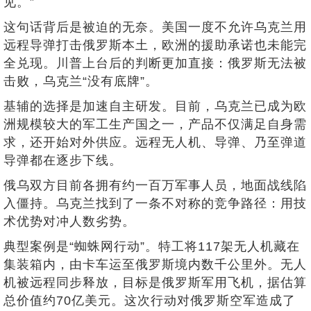
见。”
这句话背后是被迫的无奈。美国一度不允许乌克兰用
远程导弹打击俄罗斯本土，欧洲的援助承诺也未能完
全兑现。川普上台后的判断更加直接：俄罗斯无法被
击败，乌克兰“没有底牌”。
基辅的选择是加速自主研发。目前，乌克兰已成为欧
洲规模较大的军工生产国之一，产品不仅满足自身需
求，还开始对外供应。远程无人机、导弹、乃至弹道
导弹都在逐步下线。
俄乌双方目前各拥有约一百万军事人员，地面战线陷
入僵持。乌克兰找到了一条不对称的竞争路径：用技
术优势对冲人数劣势。
典型案例是“蜘蛛网行动”。特工将117架无人机藏在
集装箱内，由卡车运至俄罗斯境内数千公里外。无人
机被远程同步释放，目标是俄罗斯军用飞机，据估算
总价值约70亿美元。这次行动对俄罗斯空军造成了