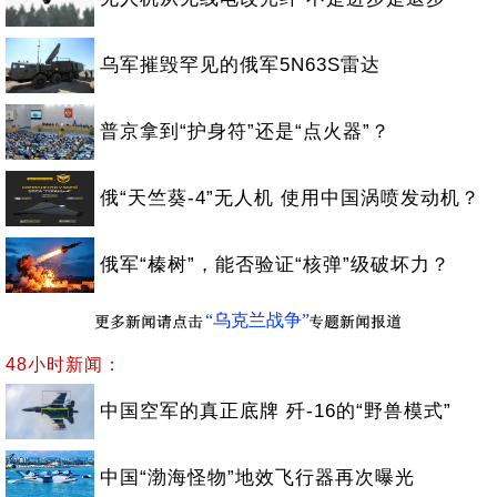
乌军摧毁罕见的俄军5N63S雷达
普京拿到“护身符”还是“点火器”？
俄“天竺葵-4”无人机 使用中国涡喷发动机？
俄军“榛树”，能否验证“核弹”级破坏力？
“乌克兰战争”
48小时新闻：
中国空军的真正底牌 歼-16的“野兽模式”
中国“渤海怪物”地效飞行器再次曝光