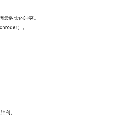
欧洲最致命的冲突。
röder）。
得胜利。