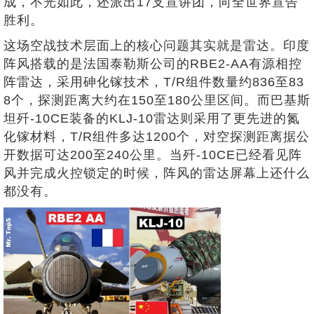
成，不光如此，还派出17支宣讲团，向全世界宣告
胜利。
这场空战技术层面上的核心问题其实就是雷达。印度
阵风搭载的是法国泰勒斯公司的RBE2-AA有源相控
阵雷达，采用砷化镓技术，T/R组件数量约836至83
8个，探测距离大约在150至180公里区间。而巴基斯
坦歼-10CE装备的KLJ-10雷达则采用了更先进的氮
化镓材料，T/R组件多达1200个，对空探测距离据公
开数据可达200至240公里。当歼-10CE已经看见阵
风并完成火控锁定的时候，阵风的雷达屏幕上还什么
都没有。