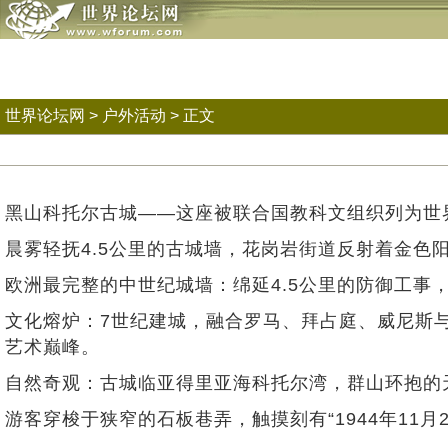
世界论坛网
>
户外活动
> 正文
黑山科托尔古城——这座被联合国教科文组织列为世
晨雾轻抚4.5公里的古城墙，花岗岩街道反射着金
欧洲最完整的中世纪城墙：绵延4.5公里的防御工事
文化熔炉：7世纪建城，融合罗马、拜占庭、威尼斯与奥
艺术巅峰。
自然奇观：古城临亚得里亚海科托尔湾，群山环抱的天然
游客穿梭于狭窄的石板巷弄，触摸刻有“1944年11