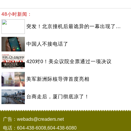
48小时新闻：
突发！北京撞机后最诡异的一幕出现了…
中国人不接电话了
420对0！美众议院全票通过一项决议
美军新洲际核导弹首度亮相
台商走后，厦门彻底凉了！
广告：webads@creaders.net
电话：604-438-6008,604-438-6080