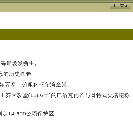
亚海畔焕发新生。
态的历史画卷。
约翰要塞，俯瞰科托尔湾全景。
芬大教堂(1166年)的巴洛克内饰与哥特式尖塔堪称
14.600公顷保护区。