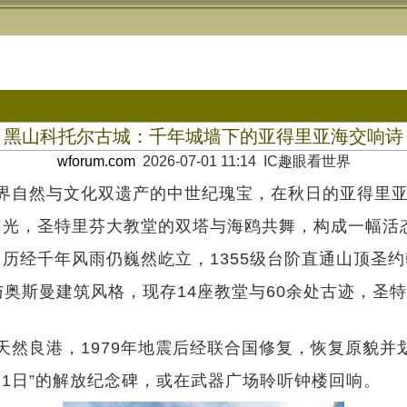
黑山科托尔古城：千年城墙下的亚得里亚海交响诗
wforum.com
2026-07-01 11:14 IC趣眼看世界
界自然与文化双遗产的中世纪瑰宝，在秋日的亚得里
色阳光，圣特里芬大教堂的双塔与海鸥共舞，构成一幅活
，历经千年风雨仍巍然屹立，1355级台阶直通山顶圣
斯曼建筑风格，现存14座教堂与60余处古迹，圣特里
良港，1979年地震后经联合国修复，恢复原貌并划定
月21日”的解放纪念碑，或在武器广场聆听钟楼回响。