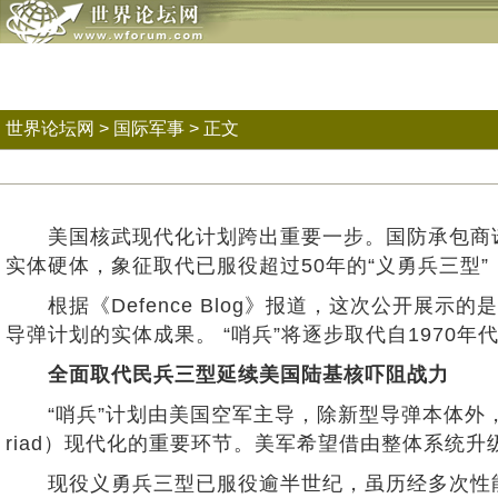
世界论坛网
>
国际军事
> 正文
美国核武现代化计划跨出重要一步。国防承包商诺斯洛普．格
实体硬体，象征取代已服役超过50年的“义勇兵三型”（
根据《Defence Blog》报道，这次公开展
导弹计划的实体成果。 “哨兵”将逐步取代自197
全面取代民兵三型延续美国陆基核吓阻战力
“哨兵”计划由美国空军主导，除新型导弹本体外，也
riad）现代化的重要环节。美军希望借由整体系统
现役义勇兵三型已服役逾半世纪，虽历经多次性能提