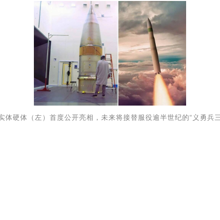
导弹实体硬体（左）首度公开亮相，未来将接替服役逾半世纪的“义勇兵三型”洲