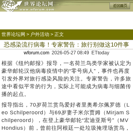
世界论坛网
>
户外活动
> 正文
恐感染流行病毒！专家警告：旅行别做这10件事
wforum.com
2026-05-27 08:49 ETtoday
根据《纽约邮报》报导，一名荷兰鸟类学家被认定为
豪华邮轮汉他病毒疫情中的“零号病人”，事件也再度
引发外界对旅行感染风险的关注。专家警告，许多旅
途中看似平常的行为，实际上可能成为病毒与细菌传
播的起点。
报导指出，70岁荷兰赏鸟爱好者里奥希尔佩罗德（L
eo Schilperoord）与69岁妻子米尔贾姆（Mirjam S
chilperoord），在登上豪华邮轮“宏迪亚斯号”（MV
Hondius）前，曾前往阿根廷一处垃圾掩埋场赏鸟，