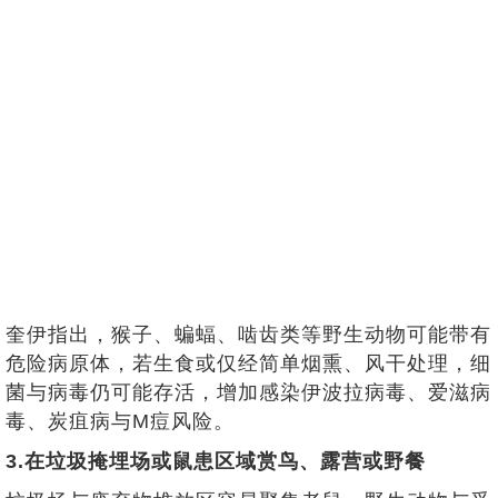
奎伊指出，猴子、蝙蝠、啮齿类等野生动物可能带有
危险病原体，若生食或仅经简单烟熏、风干处理，细
菌与病毒仍可能存活，增加感染伊波拉病毒、爱滋病
毒、炭疽病与M痘风险。
3.在垃圾掩埋场或鼠患区域赏鸟、露营或野餐