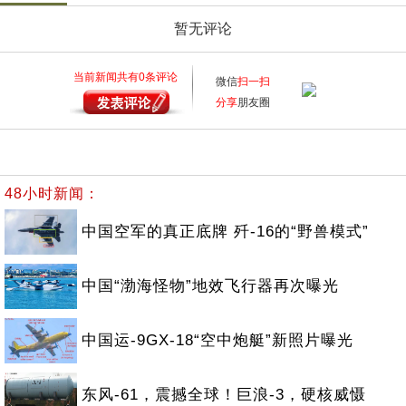
暂无评论
当前新闻共有
0
条评论
微信
扫一扫
分享
朋友圈
48小时新闻：
中国空军的真正底牌 歼-16的“野兽模式”
中国“渤海怪物”地效飞行器再次曝光
中国运-9GX-18“空中炮艇”新照片曝光
东风-61，震撼全球！巨浪-3，硬核威慑