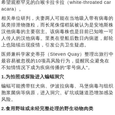
希望观察罕见的白喉卡拉卡拉（white-throated car
acara）。
相关单位研判，夫妻两人可能在当地吸入带有病毒的
鼠类排泄物微粒，而长尾侏儒稻鼠被认为是安地斯株
汉他病毒的主要宿主。该病毒株也是目前已知唯一可
人传人的汉他病毒。里奥在登船后数日内病逝，邮轮
上也陆续出现疫情，引发公共卫生疑虑。
医师兼科学家史蒂芬（Steven Quay）整理出旅行中
最容易被忽视的10项高风险行为，提醒民众避免在
不知情情况下成为疾病传播的“零号病人”。
1.为拍照或探险进入蝙蝠洞穴
蝙蝠可能携带狂犬病、伊波拉病毒、马堡病毒与组织
胞浆菌病等病原，进入洞穴、矿坑或隧道恐增加感染
风险。
2.食用野味或未经完整处理的野生动物肉类