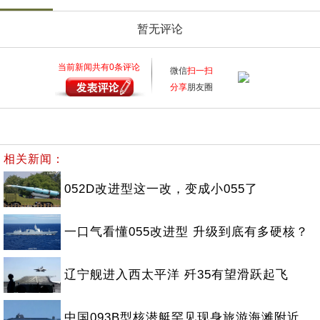
暂无评论
当前新闻共有
0
条评论
微信
扫一扫
分享
朋友圈
相关新闻：
052D改进型这一改，变成小055了
一口气看懂055改进型 升级到底有多硬核？
辽宁舰进入西太平洋 歼35有望滑跃起飞
中国093B型核潜艇罕见现身旅游海滩附近