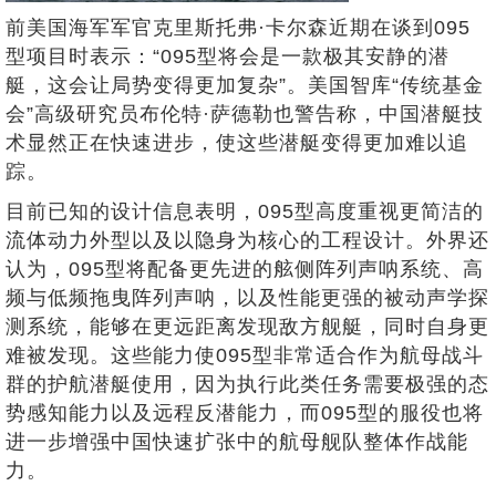
前美国海军军官克里斯托弗·卡尔森近期在谈到095
型项目时表示：“095型将会是一款极其安静的潜
艇，这会让局势变得更加复杂”。美国智库“传统基金
会”高级研究员布伦特·萨德勒也警告称，中国潜艇技
术显然正在快速进步，使这些潜艇变得更加难以追
踪。
目前已知的设计信息表明，095型高度重视更简洁的
流体动力外型以及以隐身为核心的工程设计。外界还
认为，095型将配备更先进的舷侧阵列声呐系统、高
频与低频拖曳阵列声呐，以及性能更强的被动声学探
测系统，能够在更远距离发现敌方舰艇，同时自身更
难被发现。这些能力使095型非常适合作为航母战斗
群的护航潜艇使用，因为执行此类任务需要极强的态
势感知能力以及远程反潜能力，而095型的服役也将
进一步增强中国快速扩张中的航母舰队整体作战能
力。