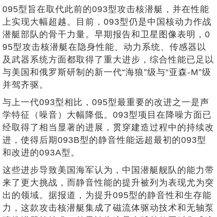
095型旨在取代此前的093型攻击核潜艇，并在性能
上实现大幅超越。目前，093型仍是中国核动力作战
潜艇部队的骨干力量。早期报告和卫星图像表明，0
95型攻击核潜艇在隐身性能、动力系统、传感器以
及武器系统方面都取得了重大进步，综合性能已足以
与美国和俄罗斯研制的新一代“海狼”级与“亚森-M”级
并驾齐驱。
与上一代093型相比，095型最重要的改进之一是声
学特征（噪音）大幅降低。093型项目在降噪方面已
经取得了相当显著的进展，贯穿建造过程中的持续改
进，使得后期093B型的静音性能远超最初的093型
和改进的093A型。
这些进步导致美国海军认为，中国潜艇舰队的能力带
来了更大挑战，而静音性能的提升被列为表现尤为突
出的领域。据报道，为提升095型的静音性和生存能
力，这款攻击核潜艇集成了磁流体驱动技术和无轴泵