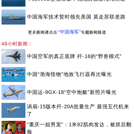
中国海军技术暂时领先美国 莫走苏联老路
“中国海军”
48小时新闻：
中国空军的真正底牌 歼-16的“野兽模式”
中国“渤海怪物”地效飞行器再次曝光
中国运-9GX-18“空中炮艇”新照片曝光
涡扇-15版本歼-20A批量生产 最强五代机来
了
“重庆一姐男宠”：1米82肌肉发达，被抓后翻
脸