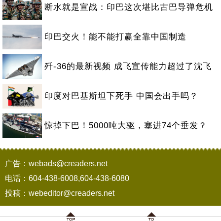
断水就是宣战：印巴这次堪比古巴导弹危机
印巴交火！能不能打赢全靠中国制造
歼-36的最新视频 成飞宣传能力超过了沈飞
印度对巴基斯坦下死手 中国会出手吗？
惊掉下巴！5000吨大驱，塞进74个垂发？
广告：webads@creaders.net
电话：604-438-6008,604-438-6080
投稿：webeditor@creaders.net