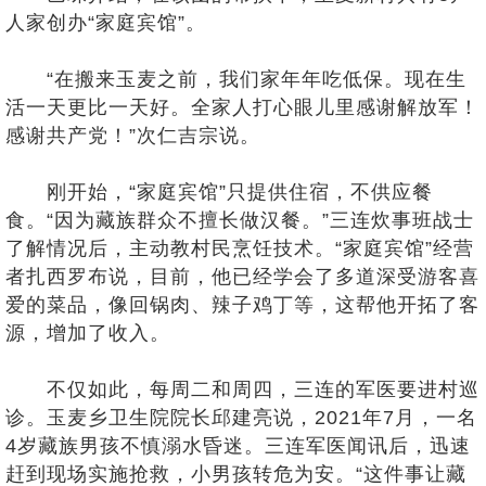
人家创办“家庭宾馆”。
“在搬来玉麦之前，我们家年年吃低保。现在生
活一天更比一天好。全家人打心眼儿里感谢解放军！
感谢共产党！”次仁吉宗说。
刚开始，“家庭宾馆”只提供住宿，不供应餐
食。“因为藏族群众不擅长做汉餐。”三连炊事班战士
了解情况后，主动教村民烹饪技术。“家庭宾馆”经营
者扎西罗布说，目前，他已经学会了多道深受游客喜
爱的菜品，像回锅肉、辣子鸡丁等，这帮他开拓了客
源，增加了收入。
不仅如此，每周二和周四，三连的军医要进村巡
诊。玉麦乡卫生院院长邱建亮说，2021年7月，一名
4岁藏族男孩不慎溺水昏迷。三连军医闻讯后，迅速
赶到现场实施抢救，小男孩转危为安。“这件事让藏