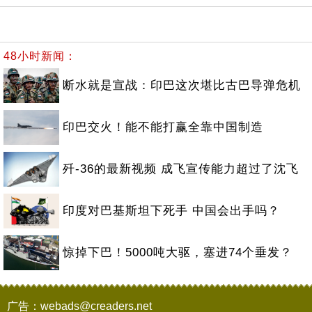
48小时新闻：
断水就是宣战：印巴这次堪比古巴导弹危机
印巴交火！能不能打赢全靠中国制造
歼-36的最新视频 成飞宣传能力超过了沈飞
印度对巴基斯坦下死手 中国会出手吗？
惊掉下巴！5000吨大驱，塞进74个垂发？
广告：webads@creaders.net