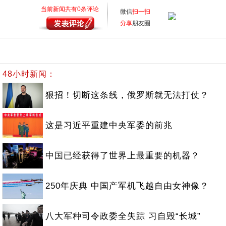
当前新闻共有
0
条评论
微信
扫一扫
分享
朋友圈
48小时新闻：
狠招！切断这条线，俄罗斯就无法打仗？
这是习近平重建中央军委的前兆
中国已经获得了世界上最重要的机器？
250年庆典 中国产军机飞越自由女神像？
八大军种司令政委全失踪 习自毁“长城”