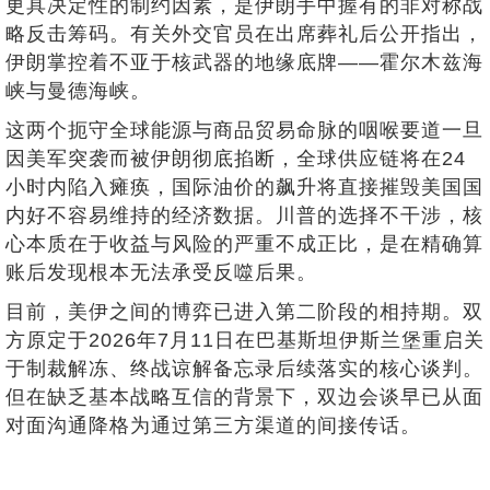
更具决定性的制约因素，是伊朗手中握有的非对称战
略反击筹码。有关外交官员在出席葬礼后公开指出，
伊朗掌控着不亚于核武器的地缘底牌——霍尔木兹海
峡与曼德海峡。
这两个扼守全球能源与商品贸易命脉的咽喉要道一旦
因美军突袭而被伊朗彻底掐断，全球供应链将在24
小时内陷入瘫痪，国际油价的飙升将直接摧毁美国国
内好不容易维持的经济数据。川普的选择不干涉，核
心本质在于收益与风险的严重不成正比，是在精确算
账后发现根本无法承受反噬后果。
目前，美伊之间的博弈已进入第二阶段的相持期。双
方原定于2026年7月11日在巴基斯坦伊斯兰堡重启关
于制裁解冻、终战谅解备忘录后续落实的核心谈判。
但在缺乏基本战略互信的背景下，双边会谈早已从面
对面沟通降格为通过第三方渠道的间接传话。