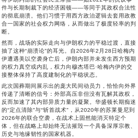
件与长期制裁下的经济困顿——等同于其政权合法性
的彻底崩溃。他们习惯于用西方政治逻辑去套用政教
合一国家的社会权力网络，从而做出了极度轻率的判
断。
然而，战场的实际走向与伊朗权力的平稳过渡，直接
抽了这种“崩溃论”的耳光。自2026年2月28日哈梅内
伊遭遇美以空袭身亡后，伊朗内部并未发生西方预期
的权力真空或内乱，权力向穆杰塔巴·哈梅内伊的交
接整体保持了高度建制化的平稳状态。
此次国葬期间展示出的庞大民间动员力，恰恰向外界
传递了清晰的信号：外部高压非但没有瓦解其政权，
反而加速了其内部异质力量的凝聚。华盛顿长期痴迷
的“定点清除”与“斩首战术”，从2020年的苏莱曼尼到
2026年的联合空袭，在战术上固然能消灭特定个
体，但在战略上却始终无法摧毁一个具备深厚宗教、
历史与地缘韧性的国家机器。