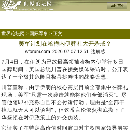
世界论坛网
>
国际军事
> 正文
美军计划在哈梅内伊葬礼大开杀戒？
wforum.com
2026-07-07 12:51 边解感
7月4日，在伊朗为已故最高领袖哈梅内伊举行多日
国葬期间，美国总统川普在接受媒体采访时，公开表
达了一个极其危险且极具挑衅性的战略设想。
川普宣称，由于伊朗的核心高层目前全部集中在葬礼
现场，美军“只需一次袭击就能将他们全部消灭”。尽
管他随即补充称自己不会付诸行动，理由是“全部干
掉后就无人可以谈判”，但这番言论依然彻底撕下了
华盛顿在对伊政策上的外交伪装。
它证实了在特定高价值时间窗口对主权国家领导层实