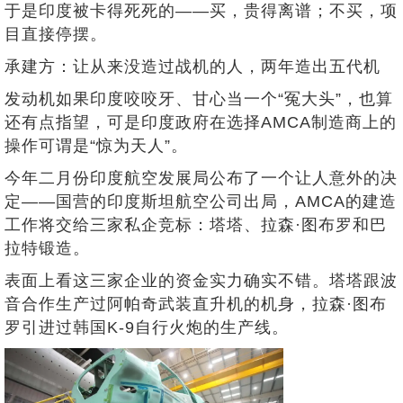
于是印度被卡得死死的——买，贵得离谱；不买，项
目直接停摆。
承建方：让从来没造过战机的人，两年造出五代机
发动机如果印度咬咬牙、甘心当一个“冤大头”，也算
还有点指望，可是印度政府在选择AMCA制造商上的
操作可谓是“惊为天人”。
今年二月份印度航空发展局公布了一个让人意外的决
定——国营的印度斯坦航空公司出局，AMCA的建造
工作将交给三家私企竞标：塔塔、拉森·图布罗和巴
拉特锻造。
表面上看这三家企业的资金实力确实不错。塔塔跟波
音合作生产过阿帕奇武装直升机的机身，拉森·图布
罗引进过韩国K-9自行火炮的生产线。