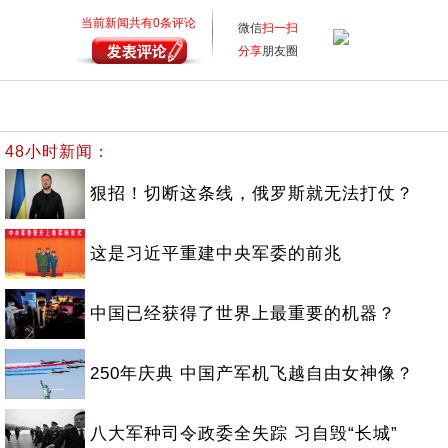
当前新闻共有
0
条评论
微信
扫一扫
分享
朋友圈
48小时新闻：
狠招！切断这条线，俄罗斯就无法打仗？
这是习近平重建中央军委的前兆
中国已经获得了世界上最重要的机器？
250年庆典 中国产军机飞越自由女神像？
八大军种司令政委全失踪 习自毁“长城”