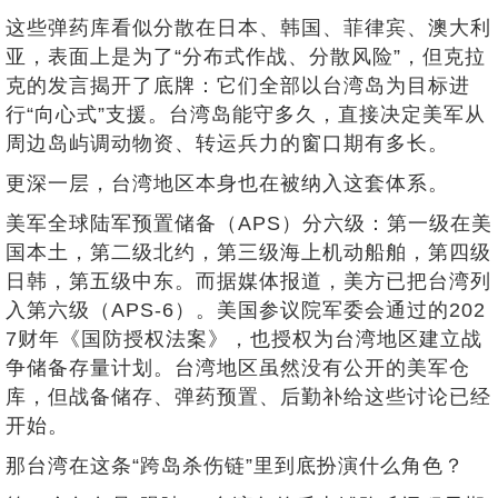
这些弹药库看似分散在日本、韩国、菲律宾、澳大利
亚，表面上是为了“分布式作战、分散风险”，但克拉
克的发言揭开了底牌：它们全部以台湾岛为目标进
行“向心式”支援。台湾岛能守多久，直接决定美军从
周边岛屿调动物资、转运兵力的窗口期有多长。
更深一层，台湾地区本身也在被纳入这套体系。
美军全球陆军预置储备（APS）分六级：第一级在美
国本土，第二级北约，第三级海上机动船舶，第四级
日韩，第五级中东。而据媒体报道，美方已把台湾列
入第六级（APS-6）。美国参议院军委会通过的202
7财年《国防授权法案》，也授权为台湾地区建立战
争储备存量计划。台湾地区虽然没有公开的美军仓
库，但战备储存、弹药预置、后勤补给这些讨论已经
开始。
那台湾在这条“跨岛杀伤链”里到底扮演什么角色？