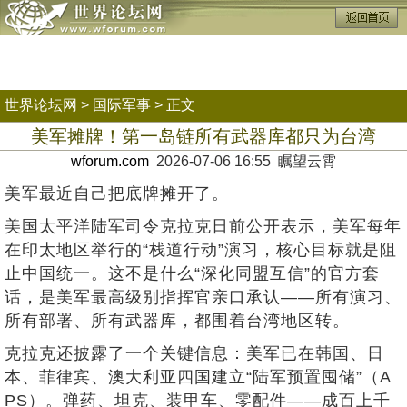
世界论坛网
>
国际军事
> 正文
美军摊牌！第一岛链所有武器库都只为台湾
wforum.com
2026-07-06 16:55 瞩望云霄
美军最近自己把底牌摊开了。
美国太平洋陆军司令克拉克日前公开表示，美军每年
在印太地区举行的“栈道行动”演习，核心目标就是阻
止中国统一。这不是什么“深化同盟互信”的官方套
话，是美军最高级别指挥官亲口承认——所有演习、
所有部署、所有武器库，都围着台湾地区转。
克拉克还披露了一个关键信息：美军已在韩国、日
本、菲律宾、澳大利亚四国建立“陆军预置囤储”（A
PS）。弹药、坦克、装甲车、零配件——成百上千