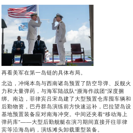
再看美军在第一岛链的具体布局。
北边，冲绳本岛与西南诸岛预置了防空导弹、反舰火
力和大量弹药，与海军陆战队“濒海作战团”深度捆
绑。南边，菲律宾吕宋岛建了大型预置仓库囤车辆和
后勤物资，巴丹群岛演练前方快速运补，巴拉望岛设
基地预置装备应对南海冲突。中间还夹着“移动海上
弹药库”——大型后勤舰艇在演习期间直接开往菲律
宾等沿海岛屿，演练滩头卸载重型装备。