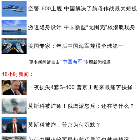
空警-600上舰 中国解决了航母作战最大短板
激进隐身设计 中国新型“无围壳”核潜艇现身
美国专家：年后中国海军规模全球第一
“中国海军”
48小时新闻：
一夜损失4套S-400 普京正迎来最痛苦抉择
莫斯科被炸瘫！俄鹰派怒斥：还在等什么？
莫斯科被炸，普京为何沉默？
为何中国火箭军最短射程导弹也越来越远