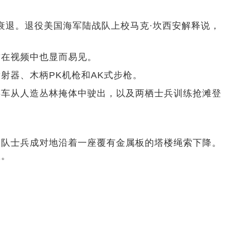
衰退。退役美国海军陆战队上校马克·坎西安解释说，
这在视频中也显而易见。
射器、木柄PK机枪和AK式步枪。
兵车从人造丛林掩体中驶出，以及两栖士兵训练抢滩登
部队士兵成对地沿着一座覆有金属板的塔楼绳索下降。
练。