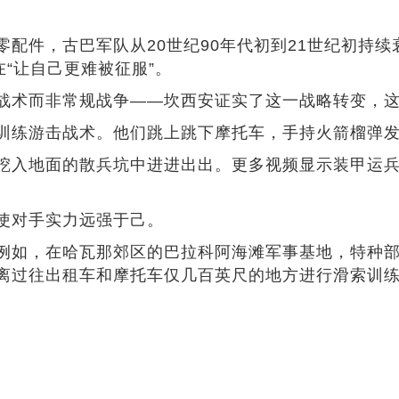
配件，古巴军队从20世纪90年代初到21世纪初持续
“让自己更难被征服”。
战术而非常规战争——坎西安证实了这一战略转变，
训练游击战术。他们跳上跳下摩托车，手持火箭榴弹发
挖入地面的散兵坑中进进出出。更多视频显示装甲运
使对手实力远强于己。
例如，在哈瓦那郊区的巴拉科阿海滩军事基地，特种
离过往出租车和摩托车仅几百英尺的地方进行滑索训