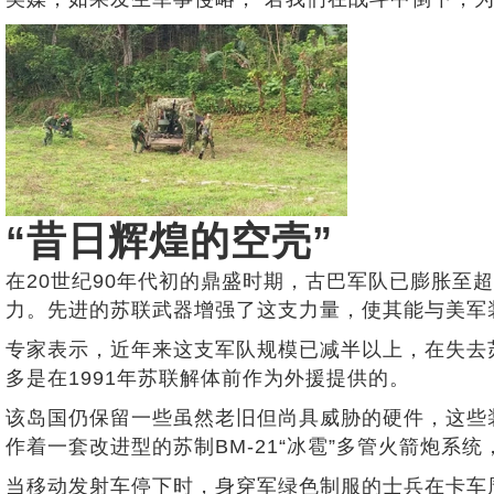
“昔日辉煌的空壳”
在20世纪90年代初的鼎盛时期，古巴军队已膨胀至
力。先进的苏联武器增强了这支力量，使其能与美军
专家表示，近年来这支军队规模已减半以上，在失去
多是在1991年苏联解体前作为外援提供的。
该岛国仍保留一些虽然老旧但尚具威胁的硬件，这些
作着一套改进型的苏制BM-21“冰雹”多管火箭炮系
当移动发射车停下时，身穿军绿色制服的士兵在卡车