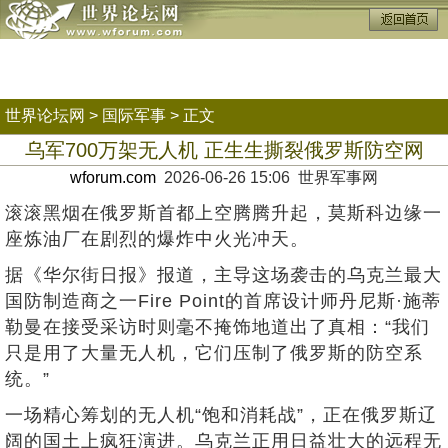
世界论坛网
>
国际军事
> 正文
乌军700万架无人机 正生生撕裂俄罗斯防空网
wforum.com
2026-06-26 15:06 世界军事网
滚滚黑烟在俄罗斯首都上空腾腾升起，莫斯科边缘一
座炼油厂在剧烈的爆炸中火光冲天。
据《华尔街日报》报道，主导这场袭击的乌克兰最大
国防制造商之一Fire Point的首席设计师丹尼斯·施蒂
勒曼在接受采访时则毫不掩饰地道出了真相：“我们
只是用了大量无人机，它们压制了俄罗斯的防空系
统。”
一场精心筹划的无人机“饱和消耗战”，正在俄罗斯辽
阔的国土上疯狂演进。乌克兰正用日益壮大的远程无