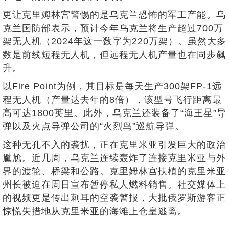
更让克里姆林宫警惕的是乌克兰恐怖的军工产能。乌
克兰国防部表示，预计今年乌克兰将生产超过700万
架无人机（2024年这一数字为220万架）。虽然大多
数是前线短程无人机，但远程无人机产量也在同步飙
升。
以Fire Point为例，其目标是每天生产300架FP-1远
程无人机（产量达去年的8倍），该型号飞行距离最
高可达1800英里。此外，乌克兰还装备了“海王星”导
弹以及火点导弹公司的“火烈鸟”巡航导弹。
这种无孔不入的袭扰，正在克里米亚引发巨大的政治
尴尬。近几周，乌克兰连续轰炸了连接克里米亚与外
界的渡轮、桥梁和公路。克里姆林宫扶植的克里米亚
州长被迫在周日宣布暂停私人燃料销售。社交媒体上
的视频更是传出刺耳的空袭警报，大批俄罗斯游客正
惊慌失措地从克里米亚的海滩上仓皇逃离。