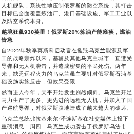
人机舰队，系统性地压制俄罗斯的防空系统，其打击
目标已全面覆盖炼油厂、港口基础设施、军工工业以
及防空系统本身。
越境狂飙930英里！俄罗斯20%炼油产能瘫痪，燃油
告急
自2022年秋季莫斯科启动旨在摧毁乌克兰能源及军
工的战略轰炸以来，基辅及其他乌克兰城市一直遭受
导弹和无人机袭击，并造成密集的平民死伤。两年
来，缺乏远程火力的乌克兰虽主要针对俄罗斯石油基
础设施实施反击，但效果受限。
然而进入今年，天平开始发生剧烈倾斜。乌克兰开足
马力生产了更多、更先进的远程无人机，并加入了国
产巡航导弹，对俄罗斯腹地造成了越来越大的破坏。
乌克兰总统弗拉基米尔·泽连斯基在社交媒体上投下
重磅消息：周四，乌克兰成功袭击了俄罗斯乌法市