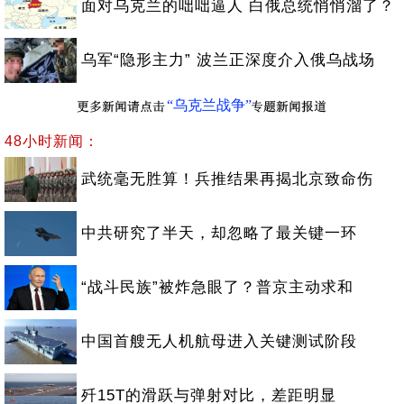
面对乌克兰的咄咄逼人 白俄总统悄悄溜了？
乌军“隐形主力” 波兰正深度介入俄乌战场
“乌克兰战争”
48小时新闻：
武统毫无胜算！兵推结果再揭北京致命伤
中共研究了半天，却忽略了最关键一环
“战斗民族”被炸急眼了？普京主动求和
中国首艘无人机航母进入关键测试阶段
歼15T的滑跃与弹射对比，差距明显