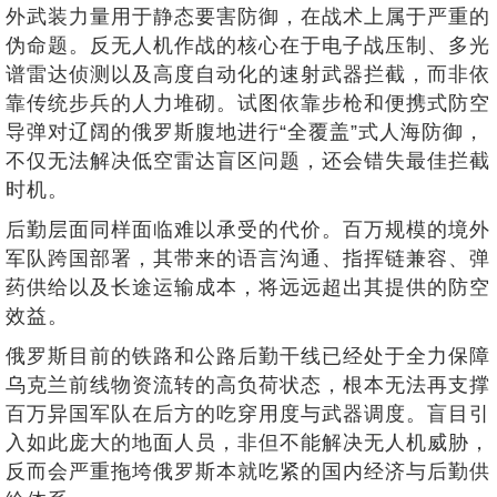
外武装力量用于静态要害防御，在战术上属于严重的
伪命题。反无人机作战的核心在于电子战压制、多光
谱雷达侦测以及高度自动化的速射武器拦截，而非依
靠传统步兵的人力堆砌。试图依靠步枪和便携式防空
导弹对辽阔的俄罗斯腹地进行“全覆盖”式人海防御，
不仅无法解决低空雷达盲区问题，还会错失最佳拦截
时机。
后勤层面同样面临难以承受的代价。百万规模的境外
军队跨国部署，其带来的语言沟通、指挥链兼容、弹
药供给以及长途运输成本，将远远超出其提供的防空
效益。
俄罗斯目前的铁路和公路后勤干线已经处于全力保障
乌克兰前线物资流转的高负荷状态，根本无法再支撑
百万异国军队在后方的吃穿用度与武器调度。盲目引
入如此庞大的地面人员，非但不能解决无人机威胁，
反而会严重拖垮俄罗斯本就吃紧的国内经济与后勤供