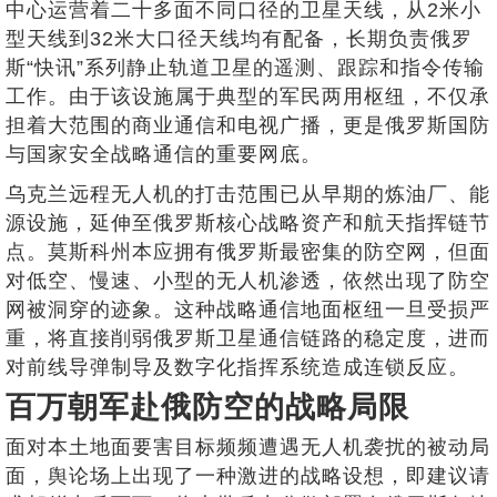
中心运营着二十多面不同口径的卫星天线，从2米小
型天线到32米大口径天线均有配备，长期负责俄罗
斯“快讯”系列静止轨道卫星的遥测、跟踪和指令传输
工作。由于该设施属于典型的军民两用枢纽，不仅承
担着大范围的商业通信和电视广播，更是俄罗斯国防
与国家安全战略通信的重要网底。
乌克兰远程无人机的打击范围已从早期的炼油厂、能
源设施，延伸至俄罗斯核心战略资产和航天指挥链节
点。莫斯科州本应拥有俄罗斯最密集的防空网，但面
对低空、慢速、小型的无人机渗透，依然出现了防空
网被洞穿的迹象。这种战略通信地面枢纽一旦受损严
重，将直接削弱俄罗斯卫星通信链路的稳定度，进而
对前线导弹制导及数字化指挥系统造成连锁反应。
百万朝军赴俄防空的战略局限
面对本土地面要害目标频频遭遇无人机袭扰的被动局
面，舆论场上出现了一种激进的战略设想，即建议请