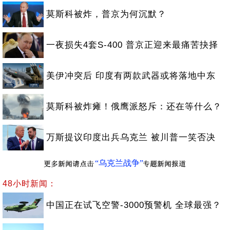
莫斯科被炸，普京为何沉默？
一夜损失4套S-400 普京正迎来最痛苦抉择
美伊冲突后 印度有两款武器或将落地中东
莫斯科被炸瘫！俄鹰派怒斥：还在等什么？
万斯提议印度出兵乌克兰 被川普一笑否决
“乌克兰战争”
48小时新闻：
中国正在试飞空警-3000预警机 全球最强？