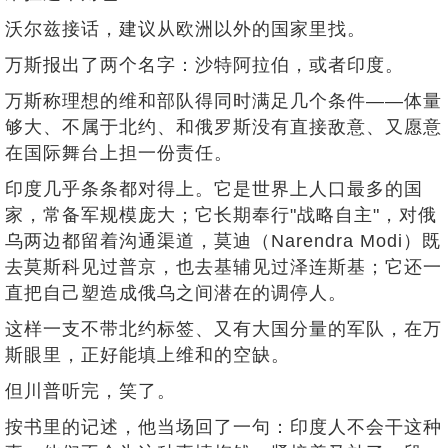
沃尔兹接话，建议从欧洲以外的国家里找。
万斯报出了两个名字：沙特阿拉伯，或者印度。
万斯称理想的维和部队得同时满足几个条件——体量
够大、不属于北约、和俄罗斯没有直接敌意、又愿意
在国际舞台上担一份责任。
印度几乎条条都对得上。它是世界上人口最多的国
家，常备军规模庞大；它长期奉行"战略自主"，对俄
乌两边都留着沟通渠道，莫迪（Narendra Modi）既
去莫斯科见过普京，也去基辅见过泽连斯基；它还一
直把自己塑造成俄乌之间潜在的调停人。
这样一支不带北约标签、又有大国分量的军队，在万
斯眼里，正好能填上维和的空缺。
但川普听完，笑了。
按书里的记述，他当场回了一句：印度人不会干这种