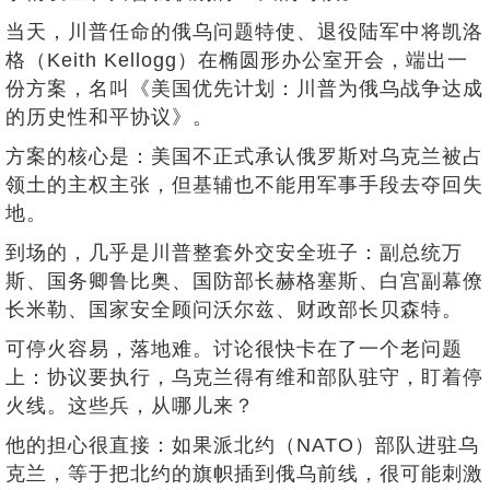
当天，川普任命的俄乌问题特使、退役陆军中将凯洛
格（Keith Kellogg）在椭圆形办公室开会，端出一
份方案，名叫《美国优先计划：川普为俄乌战争达成
的历史性和平协议》。
方案的核心是：美国不正式承认俄罗斯对乌克兰被占
领土的主权主张，但基辅也不能用军事手段去夺回失
地。
到场的，几乎是川普整套外交安全班子：副总统万
斯、国务卿鲁比奥、国防部长赫格塞斯、白宫副幕僚
长米勒、国家安全顾问沃尔兹、财政部长贝森特。
可停火容易，落地难。讨论很快卡在了一个老问题
上：协议要执行，乌克兰得有维和部队驻守，盯着停
火线。这些兵，从哪儿来？
他的担心很直接：如果派北约（NATO）部队进驻乌
克兰，等于把北约的旗帜插到俄乌前线，很可能刺激