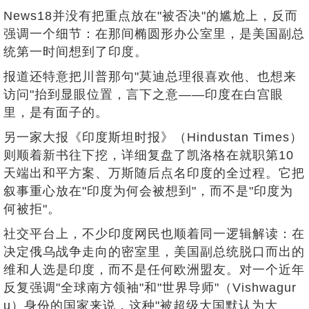
News18并没有把重点放在"被否决"的尴尬上，反而
强调一个细节：在那间椭圆形办公室里，是美国副总
统第一时间想到了印度。
报道还特意把川普那句"莫迪总理很喜欢他、也想来
访问"抬到显眼位置，言下之意——印度在白宫眼
里，是有面子的。
另一家大报《印度斯坦时报》（Hindustan Times）
则顺着新书往下挖，详细复盘了凯洛格在就职第10
天端出和平方案、万斯随后点名印度的全过程。它把
叙事重心放在"印度为何会被想到"，而不是"印度为
何被拒"。
社交平台上，不少印度网民也顺着同一逻辑解读：在
决定俄乌战争走向的密室里，美国副总统脱口而出的
维和人选是印度，而不是任何欧洲盟友。对一个近年
反复强调"全球南方领袖"和"世界导师"（Vishwagur
u）身份的国家来说，这种"被超级大国默认为大