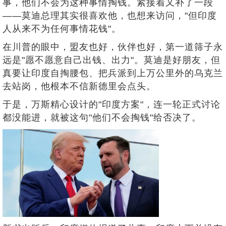
事，他们不会为这种事情掏钱。紧接着又补了一段
——莫迪总理其实很喜欢他，也想来访问，"但印度
人从来不为任何事情花钱"。
在川普的眼中，盟友也好，伙伴也好，第一道筛子永
远是"愿不愿意自己出钱、出力"。莫迪是好朋友，但
真要让印度自掏腰包、把兵派到上万公里外的乌克兰
去站岗，他根本不信新德里会点头。
于是，万斯精心设计的"印度方案"，连一轮正式讨论
都没能进，就被这句"他们不会掏钱"给否决了。