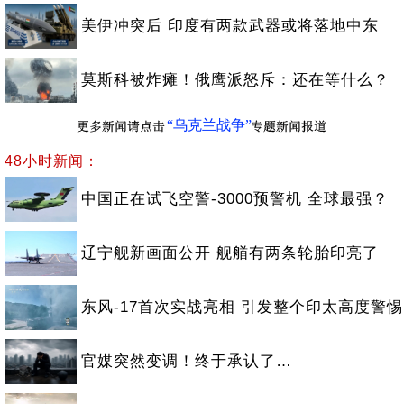
美伊冲突后 印度有两款武器或将落地中东
莫斯科被炸瘫！俄鹰派怒斥：还在等什么？
“乌克兰战争”
48小时新闻：
中国正在试飞空警-3000预警机 全球最强？
辽宁舰新画面公开 舰艏有两条轮胎印亮了
东风-17首次实战亮相 引发整个印太高度警惕
官媒突然变调！终于承认了…