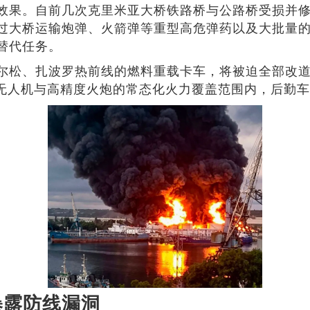
效果。自前几次克里米亚大桥铁路桥与公路桥受损并
过大桥运输炮弹、火箭弹等重型高危弹药以及大批量
替代任务。
尔松、扎波罗热前线的燃料重载卡车，将被迫全部改道
击无人机与高精度火炮的常态化火力覆盖范围内，后勤
暴露防线漏洞