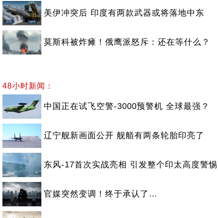
美伊冲突后 印度有两款武器或将落地中东
莫斯科被炸瘫！俄鹰派怒斥：还在等什么？
48小时新闻：
中国正在试飞空警-3000预警机 全球最强？
辽宁舰新画面公开 舰艏有两条轮胎印亮了
东风-17首次实战亮相 引发整个印太高度警惕
官媒突然变调！终于承认了…