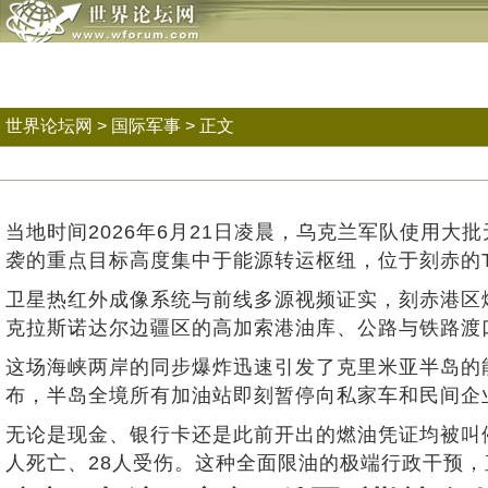
世界论坛网
>
国际军事
> 正文
当地时间2026年6月21日凌晨，乌克兰军队使用
袭的重点目标高度集中于能源转运枢纽，位于刻赤的T
卫星热红外成像系统与前线多源视频证实，刻赤港区
克拉斯诺达尔边疆区的高加索港油库、公路与铁路渡
这场海峡两岸的同步爆炸迅速引发了克里米亚半岛的
布，半岛全境所有加油站即刻暂停向私家车和民间企
无论是现金、银行卡还是此前开出的燃油凭证均被叫
人死亡、28人受伤。这种全面限油的极端行政干预