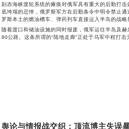
刻赤海峡渡轮系统的瘫痪对俄军具有重大的后勤打击
底垮塌的忌惮，俄罗斯军方在后勤条令中明令禁止通
罗斯本土的燃油槽车、弹药列车直接运入半岛的战略
随着渡口和储油设施的同时报废，俄军运往半岛及赫
80公路。这条所谓的“陆地走廊”正处于乌军中程打
舆论与情报战交织：顶流博主失误