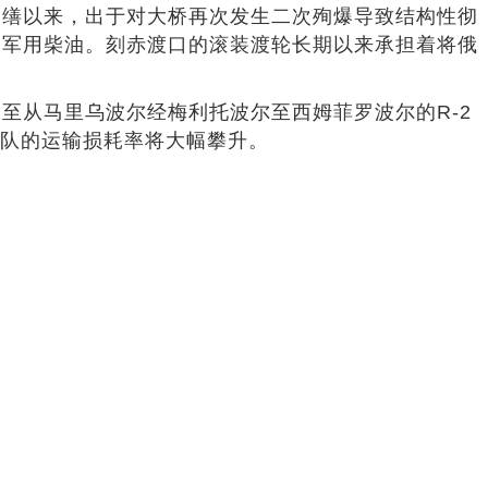
修缮以来，出于对大桥再次发生二次殉爆导致结构性彻
的军用柴油。刻赤渡口的滚装渡轮长期以来承担着将俄
至从马里乌波尔经梅利托波尔至西姆菲罗波尔的R-2
车队的运输损耗率将大幅攀升。