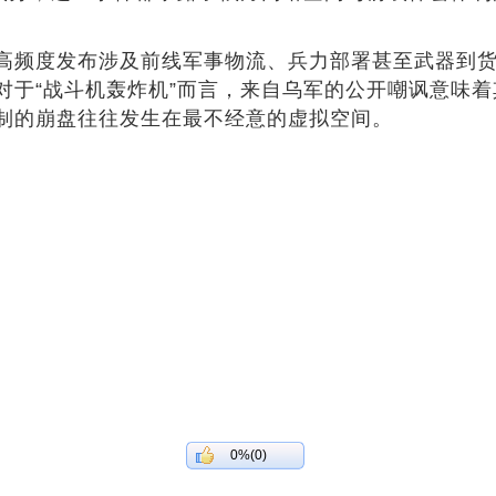
。
高频度发布涉及前线军事物流、兵力部署甚至武器到
对于“战斗机轰炸机”而言，来自乌军的公开嘲讽意味
制的崩盘往往发生在最不经意的虚拟空间。
0%(0)