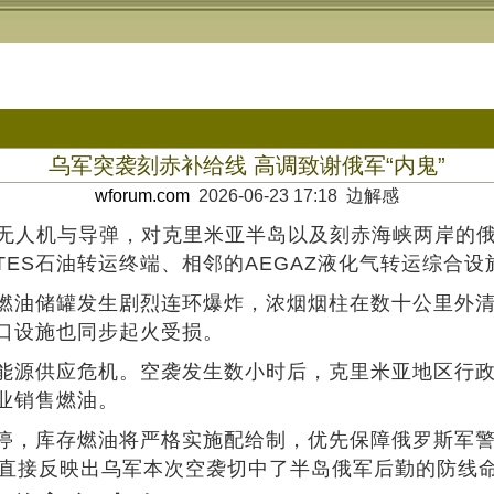
乌军突袭刻赤补给线 高调致谢俄军“内鬼”
wforum.com
2026-06-23 17:18 边解感
大批无人机与导弹，对克里米亚半岛以及刻赤海峡两岸
ES石油转运终端、相邻的AEGAZ液化气转运综合
燃油储罐发生剧烈连环爆炸，浓烟烟柱在数十公里外
口设施也同步起火受损。
能源供应危机。空袭发生数小时后，克里米亚地区行政
业销售燃油。
停，库存燃油将严格实施配给制，优先保障俄罗斯军警
，直接反映出乌军本次空袭切中了半岛俄军后勤的防线