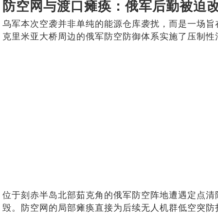
防空网与渡口瘫痪：俄军后勤被迫
乌军本次空袭并非单纯的能源仓库袭扰，而是一场旨
克里米亚大桥周边的俄军防空防御体系实施了压制性
位于刻赤半岛北部茹克角的俄军防空阵地遭遇定点清除，
毁。防空网的局部瘫痪直接为后续无人机群低空突防