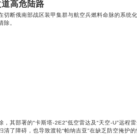
改道高危陆路
在切断俄南部战区装甲集群与航空兵燃料命脉的系统
清除。
其部署的“卡斯塔-2E2”低空雷达及“天空-U”远程
扫清了障碍，也导致渡轮“帕纳吉亚”在缺乏防空掩护