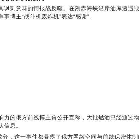
具讽刺意味的情报战反噬。在刻赤海峡沿岸油库遭遇毁
事博主“战斗机轰炸机”表达“感谢”。
响力的俄方前线博主曾公开宣称，大批燃油已经通过
认信息。
战成分，这一事件都暴露了俄方网络空间与前线保密体