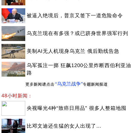
被逼入绝境后，普京又签下一道危险命令
乌克兰现在有多强？或已跻身世界强军行列
美制AI无人机现身乌克兰 俄后勤线告急
乌军孤注一掷 狂飙1200公里炸断西伯利亚油
路
“乌克兰战争”
48小时新闻：
央视曝光4种“致癌日用品” 很多人整箱地囤
比邓文迪还生猛的女人出现了…