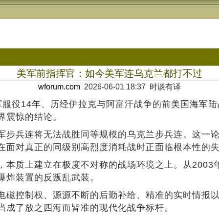
美军前指挥官：如今美军连乌克兰都打不过
wforum.com
2026-06-01 18:37 时谈有译
军服役14年、历经伊拉克与阿富汗战争的前美国海军陆
界震惊的结论。
军步兵连将无法战胜同等规模的乌克兰步兵连。这一
在面对真正的同级别高烈度消耗战时正面临根本性的
本质上建立在极度不对称的战场环境之上。从2003年
爆炸装置的反叛乱武装。
电磁控制权、源源不断的后勤补给、精准的实时情报
当成了放之四海而皆准的现代化战争标杆。