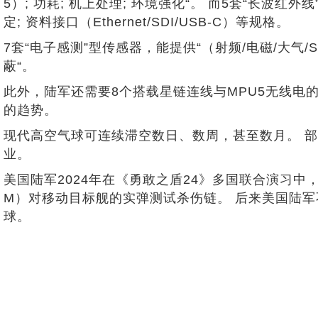
5）; 功耗; 机上处理; 环境强化“。 而5套“长波红外
定; 资料接口（Ethernet/SDI/USB-C）等规格。
7套“电子感测”型传感器，能提供“（射频/电磁/大气/S
蔽“。
此外，陆军还需要8个搭载星链连线与MPU5无线电的酬
的趋势。
现代高空气球可连续滞空数日、数周，甚至数月。 
业。
美国陆军2024年在《勇敢之盾24》多国联合演习
M）对移动目标舰的实弹测试杀伤链。 后来美国陆军
球。