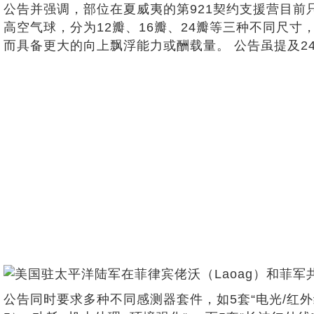
公告并强调，部位在夏威夷的第921契约支援营目前只
高空气球，分为12瓣、16瓣、24瓣等三种不同尺寸
而具备更大的向上飘浮能力或酬载量。 公告虽提及24瓣
公告同时要求多种不同感测器套件，如5套“电光/红外线（EO