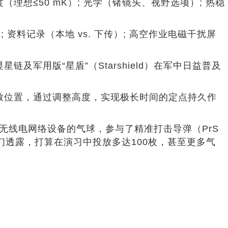
敏度（理想≤50 mK）; 光学（锗镜头、视野选项）; 热稳
; 资料记录（本地 vs. 下传）; 高空作业电磁干扰屏
军用版“星盾”（Starshield）在军中日益普及
致位置，通过调整高度，实现极长时间的定点持久作
与无线电网络设备的气球，参与了精准打击导弹（PrS
们透露，打算在演习中投放多达100枚，甚至更多气