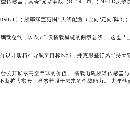
线”型传感器，具备“光谱波段（8–14 μm）; NETD灵
IGINT）; 频率涵盖范围; 天线配置（全向/定向/阵列）
载总线，以及7个仅搭载星链的酬载总线。 这也凸显星链及
部分设计能精准导航至目标区域，并克服盛行风维持大
中，曾公开展示高空气球的价值。 搭载电磁频谱传感器
不断扩大实验，显然着眼于未来的作战能力。 去年他