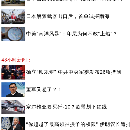
日本解禁武器出口后，首单试探南海
中美“南洋风暴”：印尼为何不敢“上船”？
48小时新闻：
确立“铁规矩” 中共中央军委发布26项措施
董军又悬了？！
塞尔维亚要买歼-10？欧盟划下红线
“你超越了最高领袖授予的权限” 伊朗议长遭