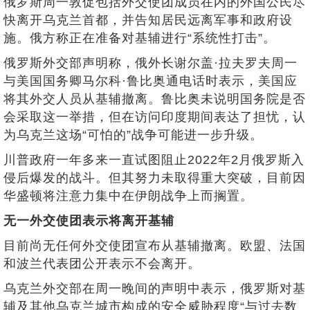
俄罗斯周一敦促包括外交使团成员在内的外国公民尽
快离开乌克兰首都，并告知居民远离军事和政府设
施。俄方称正在准备对基辅进行“系统性打击”。
俄罗斯外交部声明称，俄外长谢尔盖·拉夫罗夫周一
与美国国务卿马尔科·鲁比奥通电话时表示，美国应
将其外交人员从基辅撤离。鲁比奥未说明国务院是否
会采取这一举措，但在访问印度期间表达了担忧，认
为乌克兰这场“可怕的”战争可能进一步升级。
川普政府一年多来一直试图阻止2022年2月俄罗斯入
侵后爆发的战斗。但其努力未取得重大突破，目前因
华盛顿将注意力集中在伊朗战争上而搁置。
无一外交使团表示将离开基辅
目前尚无任何外交使团宣布从基辅撤离。欧盟、法国
和波兰代表团公开表示不会离开。
乌克兰外交部在周一晚间的声明中表示，俄罗斯对基
辅及其他乌克兰城市构成的安全威胁程度“与过去数