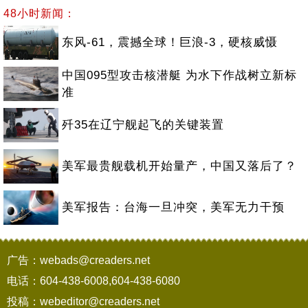
48小时新闻：
东风-61，震撼全球！巨浪-3，硬核威慑
中国095型攻击核潜艇 为水下作战树立新标
准
歼35在辽宁舰起飞的关键装置
美军最贵舰载机开始量产，中国又落后了？
美军报告：台海一旦冲突，美军无力干预
广告：webads@creaders.net
电话：604-438-6008,604-438-6080
投稿：webeditor@creaders.net