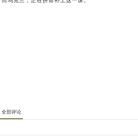
而乌克兰，正在拼命补上这一课。
全部评论