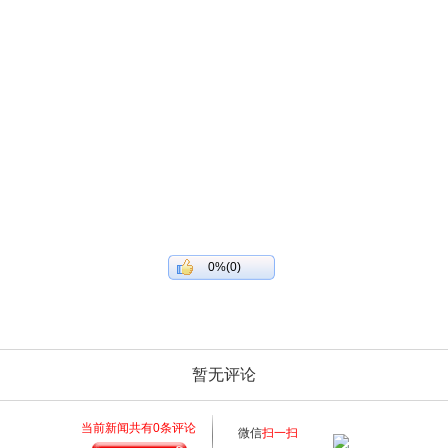
0%(0)
暂无评论
当前新闻共有
0
条评论
微信
扫一扫