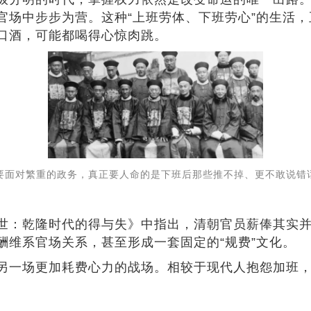
官场中步步为营。这种“上班劳体、下班劳心”的生活
口酒，可能都喝得心惊肉跳。
要面对繁重的政务，真正要人命的是下班后那些推不掉、更不敢说错
世：乾隆时代的得与失》中指出，清朝官员薪俸其实
酬维系官场关系，甚至形成一套固定的“规费”文化。
另一场更加耗费心力的战场。相较于现代人抱怨加班