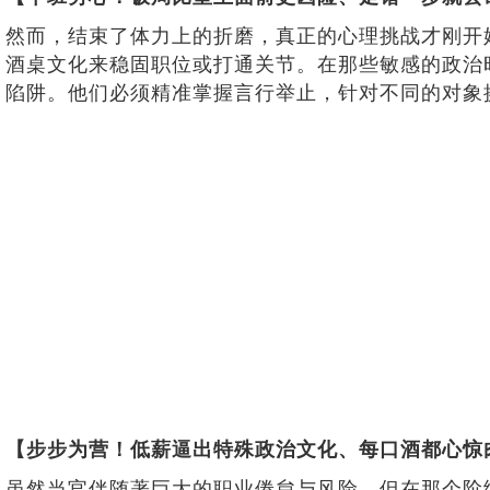
然而，结束了体力上的折磨，真正的心理挑战才刚开
酒桌文化来稳固职位或打通关节。在那些敏感的政治
陷阱。他们必须精准掌握言行举止，针对不同的对象
【步步为营！低薪逼出特殊政治文化、每口酒都心惊
虽然当官伴随著巨大的职业倦怠与风险，但在那个阶