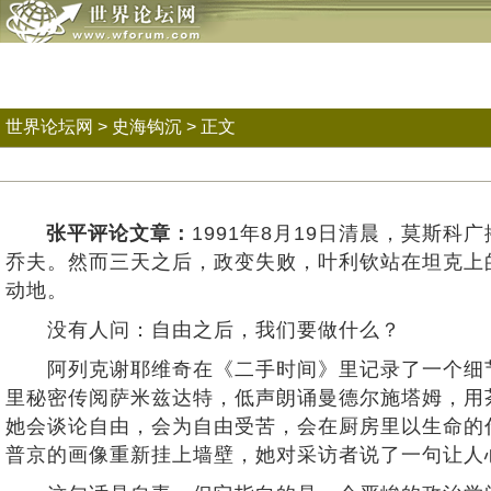
世界论坛网
>
史海钩沉
> 正文
张平评论文章：
1991年8月19日清晨，莫斯
乔夫。然而三天之后，政变失败，叶利钦站在坦克上
动地。
没有人问：自由之后，我们要做什么？
阿列克谢耶维奇在《二手时间》里记录了一个细节
里秘密传阅萨米兹达特，低声朗诵曼德尔施塔姆，用
她会谈论自由，会为自由受苦，会在厨房里以生命的
普京的画像重新挂上墙壁，她对采访者说了一句让人心