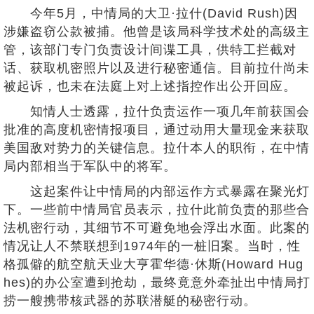
今年5月，中情局的大卫·拉什(David Rush)因
涉嫌盗窃公款被捕。他曾是该局科学技术处的高级主
管，该部门专门负责设计间谍工具，供特工拦截对
话、获取机密照片以及进行秘密通信。目前拉什尚未
被起诉，也未在法庭上对上述指控作出公开回应。
知情人士透露，拉什负责运作一项几年前获国会
批准的高度机密情报项目，通过动用大量现金来获取
美国敌对势力的关键信息。拉什本人的职衔，在中情
局内部相当于军队中的将军。
这起案件让中情局的内部运作方式暴露在聚光灯
下。一些前中情局官员表示，拉什此前负责的那些合
法机密行动，其细节不可避免地会浮出水面。此案的
情况让人不禁联想到1974年的一桩旧案。当时，性
格孤僻的航空航天业大亨霍华德·休斯(Howard Hug
hes)的办公室遭到抢劫，最终竟意外牵扯出中情局打
捞一艘携带核武器的苏联潜艇的秘密行动。