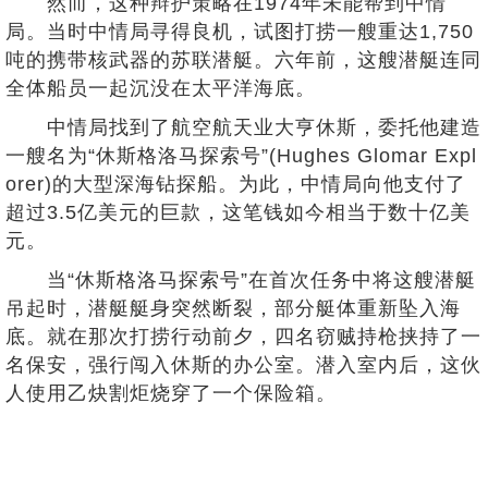
然而，这种辩护策略在1974年未能帮到中情
局。当时中情局寻得良机，试图打捞一艘重达1,750
吨的携带核武器的苏联潜艇。六年前，这艘潜艇连同
全体船员一起沉没在太平洋海底。
中情局找到了航空航天业大亨休斯，委托他建造
一艘名为“休斯格洛马探索号”(Hughes Glomar Expl
orer)的大型深海钻探船。为此，中情局向他支付了
超过3.5亿美元的巨款，这笔钱如今相当于数十亿美
元。
当“休斯格洛马探索号”在首次任务中将这艘潜艇
吊起时，潜艇艇身突然断裂，部分艇体重新坠入海
底。就在那次打捞行动前夕，四名窃贼持枪挟持了一
名保安，强行闯入休斯的办公室。潜入室内后，这伙
人使用乙炔割炬烧穿了一个保险箱。