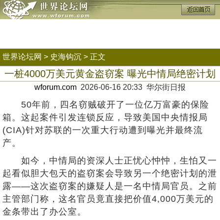
世界论坛网
>
史海钩沉
> 正文
一桩4000万美元黄金盗窃案 曝光中情局绝密计划
wforum.com
2026-06-16 20:33 华尔街日报
50年前，四名窃贼破开了一位亿万富豪的保险
箱。这起案件引发连锁反应，导致美国中央情报局
(CIA)针对苏联的一次重大行动遭到曝光并最终流
产。
如今，中情局的资深人士正忧心忡忡，生怕又一
起看似胆大包天的盗窃案会导致另一个绝密计划的泄
露——这次盗窃案的嫌疑人是一名中情局官员。之前
主管部门称，这名官员竟直接把价值4,000万美元的
金条带出了办公室。