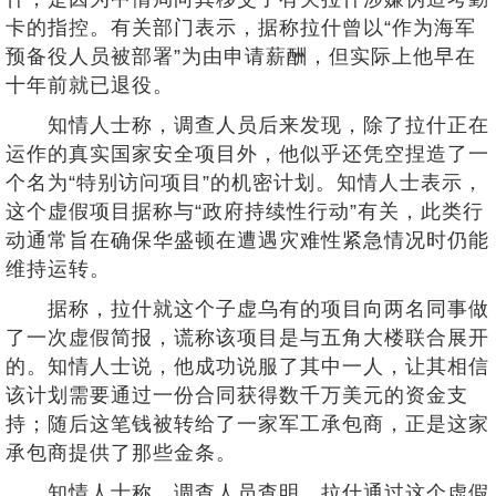
卡的指控。有关部门表示，据称拉什曾以“作为海军
预备役人员被部署”为由申请薪酬，但实际上他早在
十年前就已退役。
知情人士称，调查人员后来发现，除了拉什正在
运作的真实国家安全项目外，他似乎还凭空捏造了一
个名为“特别访问项目”的机密计划。知情人士表示，
这个虚假项目据称与“政府持续性行动”有关，此类行
动通常旨在确保华盛顿在遭遇灾难性紧急情况时仍能
维持运转。
据称，拉什就这个子虚乌有的项目向两名同事做
了一次虚假简报，谎称该项目是与五角大楼联合展开
的。知情人士说，他成功说服了其中一人，让其相信
该计划需要通过一份合同获得数千万美元的资金支
持；随后这笔钱被转给了一家军工承包商，正是这家
承包商提供了那些金条。
知情人士称，调查人员查明，拉什通过这个虚假