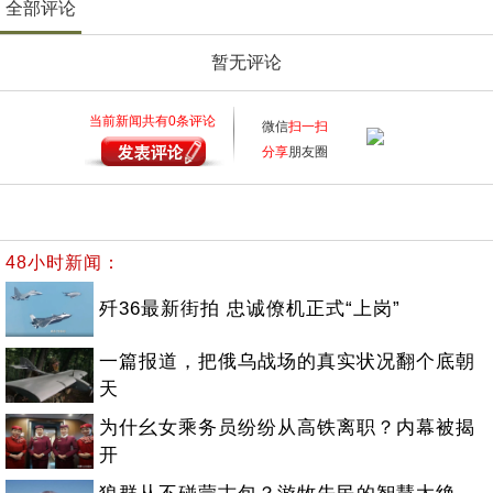
全部评论
暂无评论
当前新闻共有
0
条评论
微信
扫一扫
分享
朋友圈
48小时新闻：
歼36最新街拍 忠诚僚机正式“上岗”
一篇报道，把俄乌战场的真实状况翻个底朝
天
为什幺女乘务员纷纷从高铁离职？内幕被揭
开