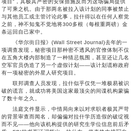
项目”，其极其严密的安保措施反而为这场骗局提供
了可乘之机。由于那两名被拉入该计划的同事被禁止
与其他员工或主管讨论此事，拉什得以在任何人察觉
之前，神不知鬼不觉地将300多根（每根重两磅）金
条运回自己家中。
《华尔街日报》(Wall Street Journal)去年的一
项调查发现，秘密项目那种密不透风的官僚体制不仅
在五角大楼内部制造了一种猜忌氛围，甚至还让几名
空军官员伪造了另一个虚假计划——该计划谎称政府
有一项秘密的外星人研究项目。
联邦调查人员发现，拉什似乎仅凭一堆极易被识
破的谎言，就成功将美国这家最顶尖的间谍机构蒙骗
了数十年之久。
法庭文件显示，中情局向来以对求职者极其严苛
的背景审查而闻名，却偏偏对拉什学历造假的破绽视
而不见——他向该机构提供的研究生学位信息前后矛