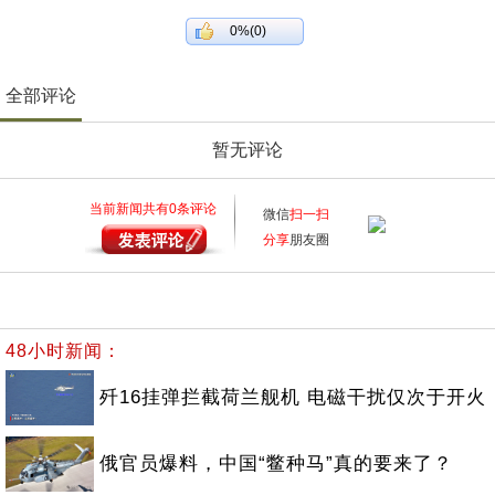
0%(0)
全部评论
暂无评论
当前新闻共有
0
条评论
微信
扫一扫
分享
朋友圈
48小时新闻：
歼16挂弹拦截荷兰舰机 电磁干扰仅次于开火
俄官员爆料，中国“鳖种马”真的要来了？