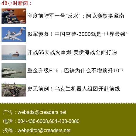
48小时新闻：
印度前陆军一号“反水”：阿克赛钦换藏南
俄军羡慕！中国空警-3000就是“世界最强”
开战66天战火重燃 美伊海战全面打响
重金升级F16，巴铁为什么不增购歼10？
史无前例！乌克兰机器人组团开赴前线
广告：webads@creaders.net
电话：604-438-6008,604-438-6080
投稿：webeditor@creaders.net