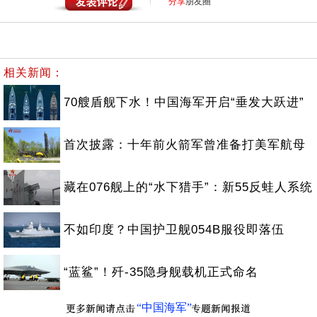
分享
朋友圈
相关新闻：
70艘盾舰下水！中国海军开启“垂发大跃进”
首次披露：十年前火箭军曾准备打美军航母
藏在076舰上的“水下猎手”：新55反蛙人系统
不如印度？中国护卫舰054B服役即落伍
“蓝鲨”！歼-35隐身舰载机正式命名
“中国海军”