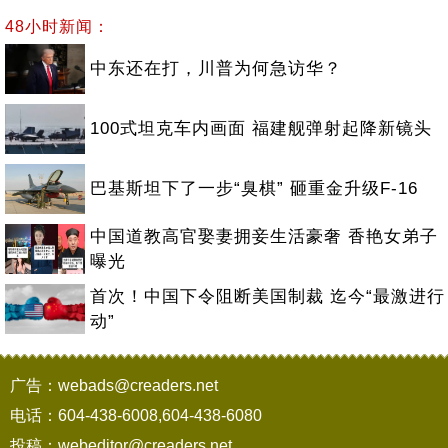
48小时新闻：
中东还在打，川普为何急访华？
100式坦克车内画面 福建舰弹射起降新镜头
巴基斯坦下了一步“臭棋” 砸重金升级F-16
中国道教高官娶妻拥妾生活豪奢 香艳女弟子
曝光
首次！中国下令阻断美国制裁 迄今“最激进行
动”
广告：webads@creaders.net
电话：604-438-6008,604-438-6080
投稿：webeditor@creaders.net