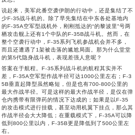
说起来，美军此番空袭伊朗的行动中，还是集结了不
少F-35战斗机的。除了早先集结在中东各处基地内
的F-35A空军型战机外，刚刚抵达的“的黎波里”号两
栖攻击舰上还有1个中队的F-35B战斗机。然而，在
整个空袭行动中，F-35系列飞机参战机会并不多，
而且还遭遇了1架被击落的尴尬局面。那为什么堂堂
的第5代隐身战斗机，表现差强人意呢？
答案在于航程。F-35系列战斗机的航程其实并不
差，F-35A空军型作战半径可达1000公里左右；F-3
5B垂直起降型虽然略短，但是也有700-800公里的
最大作战半径。可是这样的最大作战半径，是仅在弹
仓内携带有限弹药的情况下达成的；如果是以F-35
的攻击模式进行挂载，甚至动用机翼下挂点，那么其
作战半径会大大降低；在重载模式下，F-35A可以降
低到800公里以内，F-35B更是降低到了500公里左
右。