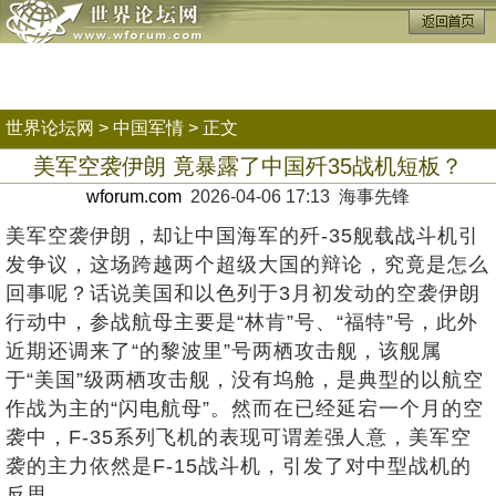
世界论坛网
>
中国军情
> 正文
美军空袭伊朗 竟暴露了中国歼35战机短板？
wforum.com
2026-04-06 17:13 海事先锋
美军空袭伊朗，却让中国海军的歼-35舰载战斗机引
发争议，这场跨越两个超级大国的辩论，究竟是怎么
回事呢？话说美国和以色列于3月初发动的空袭伊朗
行动中，参战航母主要是“林肯”号、“福特”号，此外
近期还调来了“的黎波里”号两栖攻击舰，该舰属
于“美国”级两栖攻击舰，没有坞舱，是典型的以航空
作战为主的“闪电航母”。然而在已经延宕一个月的空
袭中，F-35系列飞机的表现可谓差强人意，美军空
袭的主力依然是F-15战斗机，引发了对中型战机的
反思。