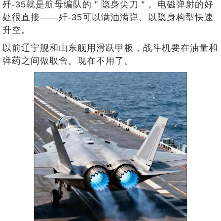
歼-35就是航母编队的＂隐身尖刀＂。电磁弹射的好
处很直接——歼-35可以满油满弹、以隐身构型快速
升空。
以前辽宁舰和山东舰用滑跃甲板，战斗机要在油量和
弹药之间做取舍。现在不用了。