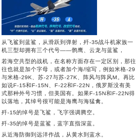
从飞鲨到蓝鲨，从滑跃到弹射，歼-35战斗机家族一
机三型却拥有三个代号——鹘鹰、云龙与蓝鲨，
若海空共型的战机，在名称方面存在一定区别，那往
往也就是加个字母，或者加个海/缩写，例如米格-29
与米格-29K、苏-27与苏-27K、阵风与阵风M。再比
如说F-15和F-15N、F-22和F-22N，俄罗斯没有美
式那种外号习惯，但美国有。如果F-15N和F-22N得
以落地，其绰号很可能是海鹰与海猛禽。
歼-15的绰号是飞鲨，飞字强调腾空。
歼-35的绰号是蓝鲨，蓝字直指深蓝。
从近海防御到远洋作战，从黄水到蓝水。