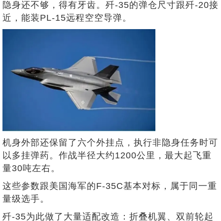
隐身还不够，得有牙齿。歼-35的弹仓尺寸跟歼-20接
近，能装PL-15远程空空导弹。
机身外部还保留了六个外挂点，执行非隐身任务时可
以多挂弹药。作战半径大约1200公里，最大起飞重
量30吨左右。
这些参数跟美国海军的F-35C基本对标，属于同一重
量级选手。
歼-35为此做了大量适配改造：折叠机翼、双前轮起