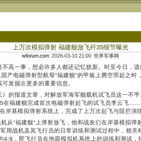
上万次模拟弹射 福建舰放飞歼35细节曝光
wforum.com
2026-03-10 21:00 世界军事网
性不高一事，想必许多人都还记忆犹新。时至今日，该舰
从国产电磁弹射型航母“福建舰”的甲板上腾空而起之
或可发掘出更多的重要信息。
成长》的报道文章，对解放军海军舰载机试飞员这一不
35在福建舰完成首次电磁弹射起飞的试飞员李云飞…
们在岸基模拟弹射系统上，完成了上万次起飞与阻拦演练
载机从“福建舰”上弹射放飞，他和战友们在岸基模拟弹
代军用战机及其飞行员的日常训练和测试过程中，相关
4:6，即飞行员在地面模拟机系统上的训练和测试，