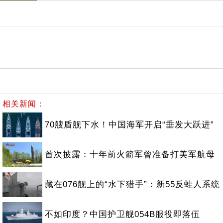
相关新闻：
70艘盾舰下水！中国海军开启“垂发大跃进”
首次披露：十年前火箭军曾准备打美军航母
藏在076舰上的“水下猎手”：新55反蛙人系统
不如印度？中国护卫舰054B服役即落伍