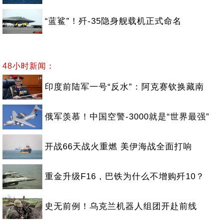
“蓝鲨”！歼-35隐身舰载机正式命名
48小时新闻：
印度前陆军一号“反水”：阿克赛钦换藏南
俄军羡慕！中国空警-3000就是“世界最强”
开战66天战火重燃 美伊海战全面打响
重金升级F16，巴铁为什么不增购歼10？
史无前例！乌克兰机器人组团开赴前线