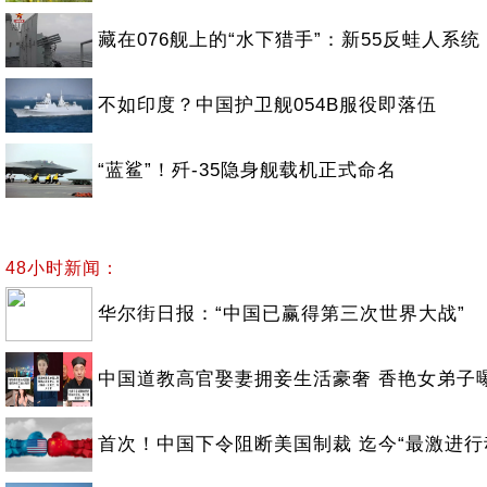
藏在076舰上的“水下猎手”：新55反蛙人系统
不如印度？中国护卫舰054B服役即落伍
“蓝鲨”！歼-35隐身舰载机正式命名
48小时新闻：
华尔街日报：“中国已赢得第三次世界大战”
中国道教高官娶妻拥妾生活豪奢 香艳女弟子
首次！中国下令阻断美国制裁 迄今“最激进行