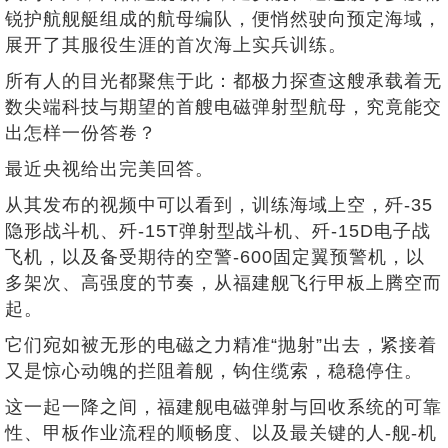
锐护航舰艇组成的航母编队，便悄然驶向预定海域，
展开了其服役生涯的首次海上实兵训练。
所有人的目光都聚焦于此：都极力探查这艘承载着无
数尖端科技与期望的首艘电磁弹射型航母，究竟能交
出怎样一份答卷？
最近央视给出完美回答。
从其发布的视频中可以看到，训练海域上空，歼-35
隐形战斗机、歼-15T弹射型战斗机、歼-15D电子战
飞机，以及备受期待的空警-600固定翼预警机，以
多架次、高强度的节奏，从福建舰飞行甲板上腾空而
起。
它们宛如被无形的电磁之力精准“抛射”出去，紧接着
又是惊心动魄的拦阻着舰，钩住缆索，稳稳停住。
这一起一降之间，福建舰电磁弹射与回收系统的可靠
性、甲板作业流程的顺畅度、以及最关键的人-舰-机