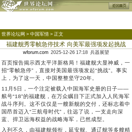
世界论坛网
>
中国军情
> 正文
福建舰秀零帧急停技术 向美军最强项发起挑战
wforum.com
2025-12-26 17:18 兵器展望
百页报告揭示西太平洋新格局！福建舰大显神威，一
招“零帧急停”，直接对美国最强项发起“挑战”。事实
上，为了这一天，中国整整坚守20年。
11月5日，一个注定被载入中国海军史册的日子——
舷号“18”的福建舰，在万众瞩目下正式加入人民海军
战斗序列。这不仅仅是一艘新舰的交付，还标志着中
国昂首迈入“三航母时代”，往远了说，一支走向深
蓝、捍卫远海权益的战略海军，已然成型。
入列不久，由福建舰领衔，延安舰、通辽舰等多艘精