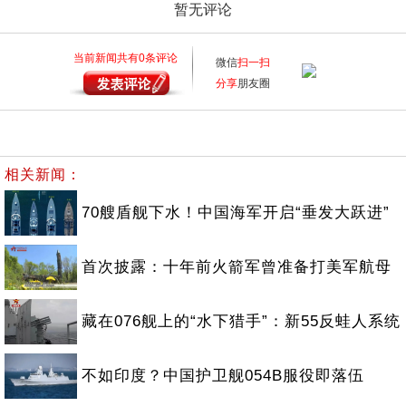
暂无评论
当前新闻共有
0
条评论
微信
扫一扫
分享
朋友圈
相关新闻：
70艘盾舰下水！中国海军开启“垂发大跃进”
首次披露：十年前火箭军曾准备打美军航母
藏在076舰上的“水下猎手”：新55反蛙人系统
不如印度？中国护卫舰054B服役即落伍