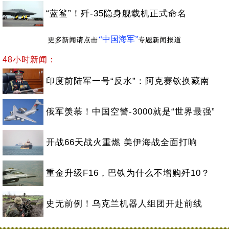
“蓝鲨”！歼-35隐身舰载机正式命名
“中国海军”
48小时新闻：
印度前陆军一号“反水”：阿克赛钦换藏南
俄军羡慕！中国空警-3000就是“世界最强”
开战66天战火重燃 美伊海战全面打响
重金升级F16，巴铁为什么不增购歼10？
史无前例！乌克兰机器人组团开赴前线