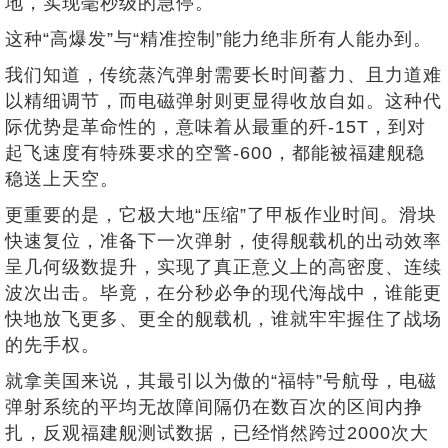
地，实现毫秒级的急停。
这种“高爆发”与“精准控制”能力绝非所有人能办到。
我们知道，传统蒸汽弹射需要长时间蓄力、且力道难
以精细调节，而电磁弹射则更显得收放自如。这种代
际优势是革命性的，意味着从最重的歼-15T，到对
起飞速度有特殊要求的空警-600，都能被福建舰稳
稳送上天空。
更重要的是，它极大地“压缩”了甲板作业时间。滑块
快速复位，准备下一次弹射，使得舰载机的出动效率
呈几何级数提升，实现了真正意义上的高密度、连续
波次出击。毕竟，在分秒必争的现代海战中，谁能更
快地放飞更多、更全的舰载机，谁就牢牢握住了战场
的先手权。
就拿美国来说，其最引以为傲的“福特”号航母，电磁
弹射系统的平均无故障间隔仍在数百次的区间内挣
扎，反观福建舰测试数据，已经悄然跨过2000次大