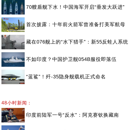
70艘盾舰下水！中国海军开启“垂发大跃进”
首次披露：十年前火箭军曾准备打美军航母
藏在076舰上的“水下猎手”：新55反蛙人系统
不如印度？中国护卫舰054B服役即落伍
“蓝鲨”！歼-35隐身舰载机正式命名
48小时新闻：
印度前陆军一号“反水”：阿克赛钦换藏南