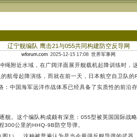
辽宁舰编队 鹰击21与055共同构建防空反导网
wforum.com
2025-12-15 17:08 世界军事网
过冲绳附近水域，在广阔洋面展开舰载机起降训练时，
认的航母起降演练，而就在前一天，日本航空自卫队的F
络：中国海军远洋作战体系已经具备了实质性的前沿
型驱逐舰。这个编队构成颇有深意：055型被英国国际战
300公里的HHQ-9B防空导弹。
弹（图1）。这种被普遍认为是当今最强反舰导弹的武