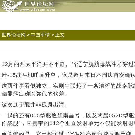
世界论坛网
>
中国军情
> 正文
12月的西太平洋并不平静。当辽宁舰航母战斗群穿
歼-15战斗机呼啸升空，这是数月来日本周边首次确
这两件事看似独立，实则串联起了一条清晰的战略脉
都显露出难以弥代的代差。
这次辽宁舰并非孤身出海。
一起的还有055型驱逐舰南昌号，以及两艘052D
作战舰”，它携带的112个垂直发射单元不仅能发射射程
更关键的是，它已经测试了YJ-21高超音速反舰导