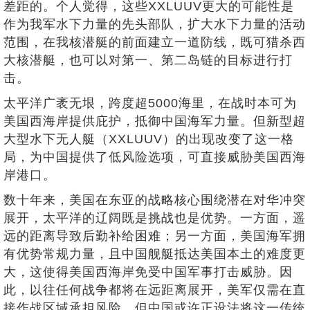
差距的。个人觉得，这些XXLUUV更大的可能性是
作为我军水下力量的先头部队，扩大水下力量的活动
范围，在我核潜艇的前面建立一道防线，既可猎杀西
大核潜艇，也可以对第一、第二岛链的目标进行打
击。
太平洋广袤无垠，跨度超5000海里，在战时本可为
美国西海岸提供庇护，抵御中国海军力量。但新型超
大型水下无人艇（XXLUUV）的出现改变了这一格
局，为中国提供了低风险选项，可直接威胁美国西海
岸港口。
数十年来，美国在东亚的战略核心围绕潜在对华冲突
展开，太平洋的辽阔既是挑战也是优势。一方面，遥
远的距离导致后勤补给困难；另一方面，美国海军拥
有优势常规力量，且中国舰艇抵达美国本土的难度更
大，这使得美国西海岸免受中国军事打击威胁。因
此，以往任何战争都将在远距离展开，美军仅需在直
接作战区域承担风险。但中国或许正设法将这一传统