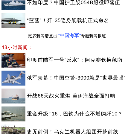
不如印度？中国护卫舰054B服役即落伍
“蓝鲨”！歼-35隐身舰载机正式命名
“中国海军”
48小时新闻：
印度前陆军一号“反水”：阿克赛钦换藏南
俄军羡慕！中国空警-3000就是“世界最强”
开战66天战火重燃 美伊海战全面打响
重金升级F16，巴铁为什么不增购歼10？
史无前例！乌克兰机器人组团开赴前线