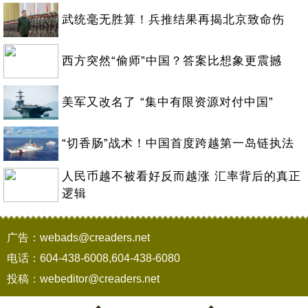
武统毫无胜算！兵推结果再揭北京致命伤
西方突然“偷师”中国？答案比想象更震撼
美军又改名了 “集中有限资源对付中国”
“切香肠”战术！中国首度跨越第一岛链执法
人民币越不被看好反而越涨 汇率背后的真正
逻辑
广告：webads@creaders.net
电话：604-438-6008,604-438-6080
投稿：webeditor@creaders.net