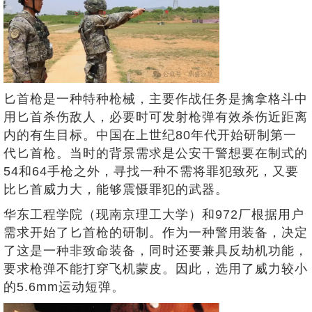
匕首枪是一种特种枪械，主要作战任务是擒拿格斗中
用匕首杀伤敌人，必要时可发射枪弹有效杀伤近距离
内的有生目标。中国在上世纪80年代开始研制第一
代匕首枪。当时的背景需求是公安干警想要在制式的
54和64手枪之外，寻找一种不需将罪犯致死，又要
比匕首威力大，能够震慑罪犯的武器。
华东工程学院（现南京理工大学）和972厂根据用户
需求开始了匕首枪的研制。作为一种警用装备，决定
了这是一种非致命装备，同时还要兼具反劫机功能，
要求枪弹不能打穿飞机蒙皮。因此，选用了威力较小
的5.6mm运动短弹。