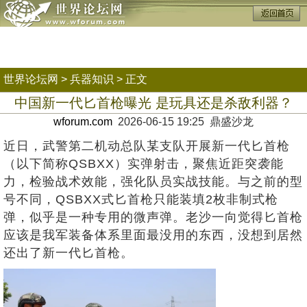
世界论坛网
>
兵器知识
> 正文
中国新一代匕首枪曝光 是玩具还是杀敌利器？
wforum.com
2026-06-15 19:25 鼎盛沙龙
近日，武警第二机动总队某支队开展新一代匕首枪
（以下简称QSBXX）实弹射击，聚焦近距突袭能
力，检验战术效能，强化队员实战技能。与之前的型
号不同，QSBXX式匕首枪只能装填2枚非制式枪
弹，似乎是一种专用的微声弹。老沙一向觉得匕首枪
应该是我军装备体系里面最没用的东西，没想到居然
还出了新一代匕首枪。