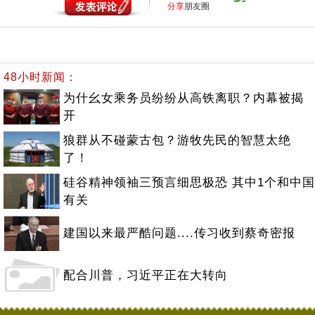
分享
朋友圈
48小时新闻：
为什幺女乘务员纷纷从高铁离职？内幕被揭
开
狼群从不碰蒙古包？游牧先民的智慧太绝
了！
硅谷精神领袖三预言细思极恐 其中1个和中国
有关
建国以来最严酷问题....传习收到蔡奇密报
配合川普，习近平正在大转向