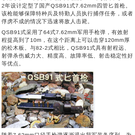
2年设计定型了国产QSB91式7.62mm四管匕首枪。
该枪能够保障特种兵及特勤人员执行捕俘任务，或者
俘虏不成的情况下迅速将敌人击毙。
QSB91式采用了64式7.62mm军用手枪弹，有效射
程提高到了10m，在这个距离上可以击穿120mm厚
的松木板。与82-2式相比，QSB91式具有射程远、
射弹杀伤威力大、精度高、故障率低、射击稳定性好
等优点。
随着7.62mm口径手枪弹逐渐退出我军装备序列，为