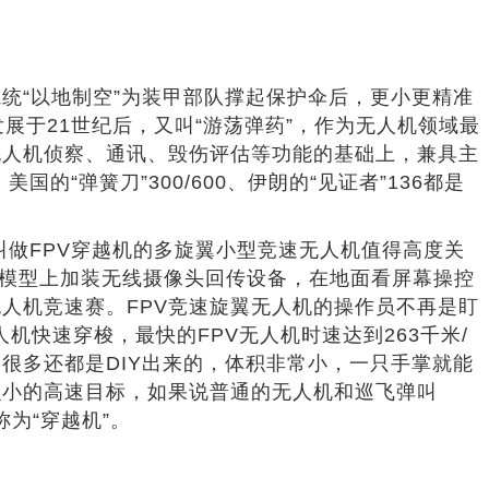
系统“以地制空”为装甲部队撑起保护伞后，更小更精准
展于21世纪后，又叫“游荡弹药”，作为无人机领域最
无人机侦察、通讯、毁伤评估等功能的基础上，兼具主
“弹簧刀”300/600、伊朗的“见证者”136都是
叫做FPV穿越机的多旋翼小型竞速无人机值得高度关
或者车辆模型上加装无线摄像头回传设备，在地面看屏幕操控
人机竞速赛。FPV竞速旋翼无人机的操作员不再是盯
机快速穿梭，最快的FPV无人机时速达到263千米/
很多还都是DIY出来的，体积非常小，一只手掌就能
么小的高速目标，如果说普通的无人机和巡飞弹叫
为“穿越机”。