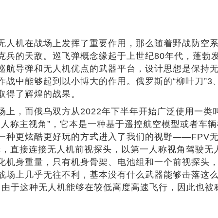
一体无人机在战场上发挥了重要作用，那么随着野战防空
克兵的天敌。巡飞弹概念缘起于上世纪80年代，蓬勃发
巡航导弹和无人机优点的武器平台，设计思想是保持
能够起到以小博大的作用。俄罗斯的“柳叶刀”3、美国的
取得了辉煌的战果。
上，而俄乌双方从2022年下半年开始广泛使用一类
的缩写，即“第一人称主视角”，它本是一种基于遥控航空模型
一种更炫酷更好玩的方式进入了我们的视野——FPV无
镜，直接连接无人机前视探头，以第一人称视角驾驶无人
化机身重量，只有机身骨架、电池组和一个前视探头，
战场上几乎无往不利，基本没有什么武器能够击落这
标。由于这种无人机能够在较低高度高速飞行，因此也被称