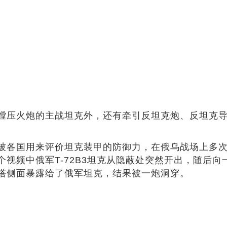
膛压火炮的主战坦克外，还有牵引反坦克炮、反坦克
。
被各国用来评价坦克装甲的防御力，在俄乌战场上多
频中俄军T-72B3坦克从隐蔽处突然开出，随后向一
塔侧面暴露给了俄军坦克，结果被一炮洞穿。