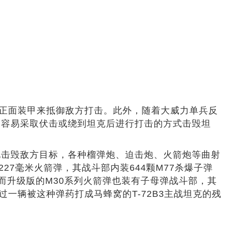
的正面装甲来抵御敌方打击。此外，随着大威力单兵反
更容易采取伏击或绕到坦克后进行打击的方式击毁坦
。
地击毁敌方目标，各种榴弹炮、迫击炮、火箭炮等曲射
27毫米火箭弹，其战斗部内装644颗M77杀爆子弹
而升级版的M30系列火箭弹也装有子母弹战斗部，其
过一辆被这种弹药打成马蜂窝的T-72B3主战坦克的残