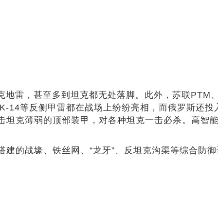
克地雷，甚至多到坦克都无处落脚。此外，苏联PTM、法
尼亚PK-14等反侧甲雷都在战场上纷纷亮相，而俄罗斯还
击坦克薄弱的顶部装甲，对各种坦克一击必杀。高智
建的战壕、铁丝网、“龙牙”、反坦克沟渠等综合防御