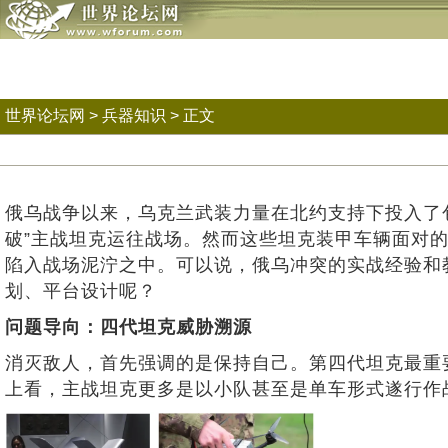
世界论坛网
>
兵器知识
> 正文
俄乌战争以来，乌克兰武装力量在北约支持下投入了包括“
破”主战坦克运往战场。然而这些坦克装甲车辆面对
陷入战场泥泞之中。可以说，俄乌冲突的实战经验和
划、平台设计呢？
问题导向：四代坦克威胁溯源
消灭敌人，首先强调的是保持自己。第四代坦克最重
上看，主战坦克更多是以小队甚至是单车形式遂行作