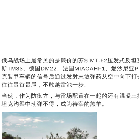
俄乌战场上最常见的是廉价的苏制MT-62压发式反坦
斯TM83、德国DM22、法国MIACAHF1、爱沙
克装甲车辆的信号后通过发射末敏弹药从空中向下打
往往畏首畏尾，不敢越雷池一步。
当然，作为防御方，与雷场配置在一起的还有混凝土搭
坦克沟渠中动弹不得，成为待宰的羔羊。