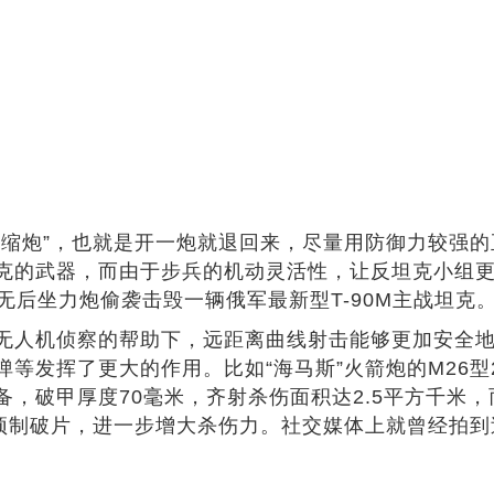
伸缩炮”，也就是开一炮就退回来，尽量用防御力较强
克的武器，而由于步兵的机动灵活性，让反坦克小组
无后坐力炮偷袭击毁一辆俄军最新型T-90M主战坦克
无人机侦察的帮助下，远距离曲线射击能够更加安全
发挥了更大的作用。比如“海马斯”火箭炮的M26型2
，破甲厚度70毫米，齐射杀伤面积达2.5平方千米，
球预制破片，进一步增大杀伤力。社交媒体上就曾经拍到