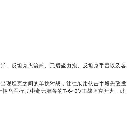
导弹、反坦克火箭筒、无后坐力炮、反坦克手雷以及各
次出现坦克之间的单挑对战，往往采用伏击手段先敌发
辆乌军行驶中毫无准备的T-64BV主战坦克开火，此