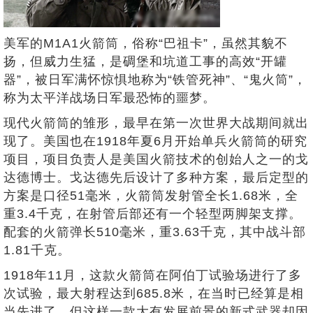
美军的M1A1火箭筒，俗称“巴祖卡”，虽然其貌不
扬，但威力生猛，是碉堡和坑道工事的高效“开罐
器”，被日军满怀惊惧地称为“铁管死神”、“鬼火筒”，
称为太平洋战场日军最恐怖的噩梦。
现代火箭筒的雏形，最早在第一次世界大战期间就出
现了。美国也在1918年夏6月开始单兵火箭筒的研究
项目，项目负责人是美国火箭技术的创始人之一的戈
达德博士。戈达德先后设计了多种方案，最后定型的
方案是口径51毫米，火箭筒发射管全长1.68米，全
重3.4千克，在射管后部还有一个轻型两脚架支撑。
配套的火箭弹长510毫米，重3.63千克，其中战斗部
1.81千克。
1918年11月，这款火箭筒在阿伯丁试验场进行了多
次试验，最大射程达到685.8米，在当时已经算是相
当先进了。但这样一款大有发展前景的新式武器却因