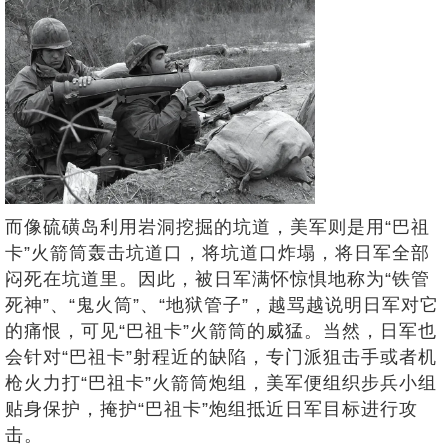
而像硫磺岛利用岩洞挖掘的坑道，美军则是用“巴祖
卡”火箭筒轰击坑道口，将坑道口炸塌，将日军全部
闷死在坑道里。因此，被日军满怀惊惧地称为“铁管
死神”、“鬼火筒”、“地狱管子”，越骂越说明日军对它
的痛恨，可见“巴祖卡”火箭筒的威猛。当然，日军也
会针对“巴祖卡”射程近的缺陷，专门派狙击手或者机
枪火力打“巴祖卡”火箭筒炮组，美军便组织步兵小组
贴身保护，掩护“巴祖卡”炮组抵近日军目标进行攻
击。