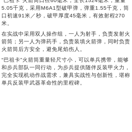
“巴祖卡”火箭筒口径60毫米，全长1524毫米，重量
5.05千克，采用M6A1型破甲弹，弹重1.55千克，筒
口初速91米／秒，破甲厚度45毫米，有效射程270
米。
在实战中采用双人操作组，一人为射手，负责发射火
箭筒；另一人为弹药手，负责装填火箭弹，同时负责
火箭筒后方安全，避免尾焰伤人。
“巴祖卡”火箭筒重量轻尺寸小，可以单兵携带，能够
和步兵部队一同行动，为步兵提供随伴反装甲火力，
完全实现机动作战需求，兼具实战性与创新性，堪称
单兵反装甲武器革命性的里程碑。