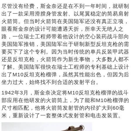
尽管没有经费，斯金奈还是在不到一年时间，就研制
出了一款采用滑膛身管发射、以尾翼稳定的简易肩射
火箭筒。但当时火箭筒在美国陆军还没有真正立项，
眼看斯金奈的设计可能遭遇夭折，所幸天无绝人之
路，一位瑞士工程师带着他设计的空心装药战斗部向
美国陆军推销，美国陆军出于研制新型反坦克枪的需
要买下了这个专利。因为当时传统的单兵反装甲武器
还是反坦克枪，火箭筒作为新生事物，大多数人都不
了解。美国陆军很快在瑞士工程师的专利基础上设计
出了M10反坦克枪榴弹，虽然其性能出色，但因为后
坐力过大，始终找不到合适的发射平台。
1942年3月，斯金奈决定将M10反坦克枪榴弹的战斗
部应用在他研发的火箭筒上，为了能和M10枪榴弹的
尺寸相匹配，他将火箭筒发射管的内径扩大到60毫
米，重新设计了一套整体式发射管和电击发装置。