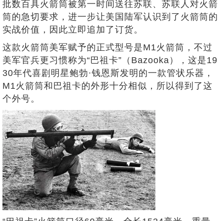
批数百具火箭筒被第一时间送往苏联、苏联人对火箭
筒的急切要求，进一步让美国陆军认识到了火箭筒的
实战价值，因此立即追加了订货。
这款火箭筒美军赋予的正式型号是M1火箭筒，不过
美军官兵更习惯称为“巴祖卡”（Bazooka），这是19
30年代喜剧明星鲍勃·钱恩斯发明的一款管状乐器，
M1火箭筒和巴祖卡的外形十分相似，所以得到了这
个外号。