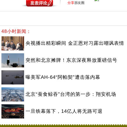
分享
朋友圈
48小时新闻：
央视播出精彩瞬间 金正恩对习露出嘲讽表情
突然和北京摊牌！东京深夜释放重磅信号
曝美军AH-64“阿帕契”遭击落内幕
北京“蚕食鲸吞”台湾的第一步：翔安机场
一旦铁幕落下，14亿人将无路可退