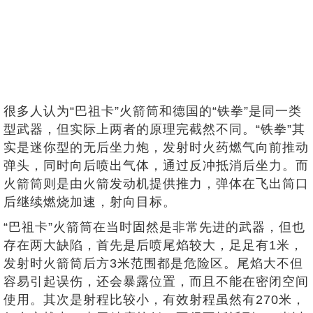
很多人认为“巴祖卡”火箭筒和德国的“铁拳”是同一类
型武器，但实际上两者的原理完截然不同。“铁拳”其
实是迷你型的‌无后坐力炮‌，发射时火药燃气‌向前推动
弹头，同时向后喷出气体‌，通过反冲抵消后坐力。而
火箭筒则是由‌火箭发动机‌提供推力，弹体在飞出筒口
后‌继续燃烧加速‌，射向目标。
“巴祖卡”火箭筒在当时固然是非常先进的武器，但也
存在两大缺陷，首先是后喷尾焰较大，足足有1米，
发射时火箭筒后方3米范围都是危险区。尾焰大不但
容易引起误伤，还会暴露位置，而且不能在密闭空间
使用。其次是射程比较小，有效射程虽然有270米，