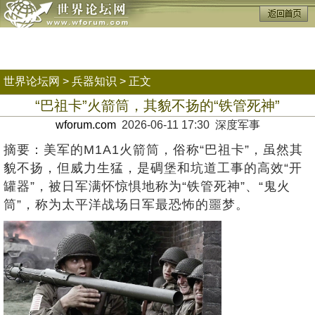
世界论坛网
>
兵器知识
> 正文
“巴祖卡”火箭筒，其貌不扬的“铁管死神”
wforum.com
2026-06-11 17:30 深度军事
摘要：美军的M1A1火箭筒，俗称“巴祖卡”，虽然其
貌不扬，但威力生猛，是碉堡和坑道工事的高效“开
罐器”，被日军满怀惊惧地称为“铁管死神”、“鬼火
筒”，称为太平洋战场日军最恐怖的噩梦。