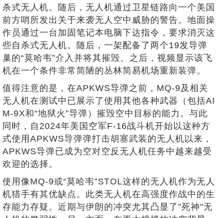
杀式无人机。随后，无人机通过卫星链路向一个美国
前方哨所发出关于来袭无人空中威胁的警告。地面操
作员通过一台加固笔记本电脑下达指令，要求消灭这
些自杀式无人机。随后，一架配备了两个19发导弹
巢的“莫哈韦”介入并将其摧毁。之后，视频显示该飞
机在一个条件非常简陋的丛林简易机场重新装弹。
值得注意的是，在APKWS导弹之前，MQ-9及相关
无人机在测试中已展示了使用其他各种武器（包括AI
M-9X和“地狱火”导弹）摧毁空中目标的能力。与此
同时，自2024年美国空军F-16战斗机开始以这种方
式使用APKWS导弹弹打击胡塞武装的无人机以来，
APKWS导弹已成为空对空反无人机任务中越来越受
欢迎的选择。
使用像MQ-9或“莫哈韦”STOL这样的无人机作为无人
机猎手有其优缺点。此类无人机在高强度作战中的生
存能力存疑。近期与伊朗的冲突尤其凸显了"死神"无