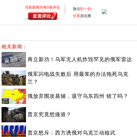
当前新闻共有
0
条评论
微信
扫一扫
分享
朋友圈
相关新闻：
再立新功！乌军无人机炸毁罕见的俄军雷达
俄军闪电战失败后 用最笨的办法拖死乌克
兰？
俄放弃围攻基辅，退守乌东四州 错了吗？
普京究竟想揍谁？
普京怒斥：西方诱俄对乌克兰动核武