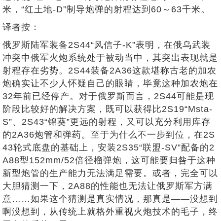
米，“红土地-D”制导炮弹的射程达到60～63千米。
译者按：
俄罗斯陆军装备2S44“风信子-K”表明，在俄乌武装
冲突中俄军火炮系统处于被动当中，其突出表现就是
射程存在劣势。2S44装备2A36这款堪称古老的加农
炮确实让不少人怀疑自己的眼睛，毕竟这种加农炮在
32年前已经停产。对于俄罗斯而言，2S44可能是现
阶段比较好的解决方案，既可以获得比2S19“Msta-
S”、2S43“锦葵”更远的射程，又可以充分利用库存
的2A36炮管和弹药。至于为什么不一步到位，在2S
43轮式底盘的基础上，安装2S35“联盟-SV”配备的2
A88型152mm/52倍径榴弹炮，这可能要归咎于这种
新型炮管的生产能力无法满足需要。或者，完全可以
大胆猜测一下，2A88的性能也无法让俄罗斯军方满
意……如果这个猜测是真实情况，那真是——没想到
啊没想到，从传统上就格外重视火炮技术的毛子，终