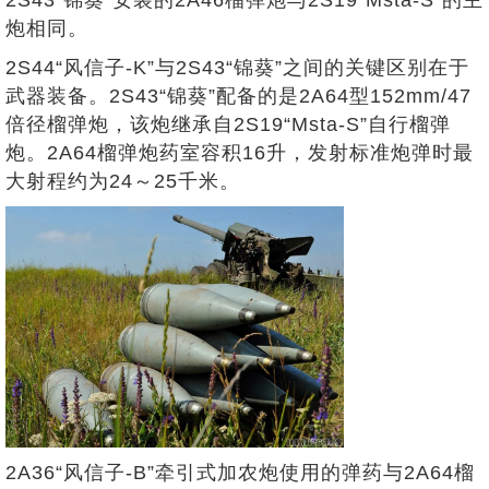
2S43“锦葵”安装的2A46榴弹炮与2S19“Msta-S”的主
炮相同。
2S44“风信子-K”与2S43“锦葵”之间的关键区别在于
武器装备。2S43“锦葵”配备的是2A64型152mm/47
倍径榴弹炮，该炮继承自2S19“Msta-S”自行榴弹
炮。2A64榴弹炮药室容积16升，发射标准炮弹时最
大射程约为24～25千米。
2A36“风信子-B”牵引式加农炮使用的弹药与2A64榴