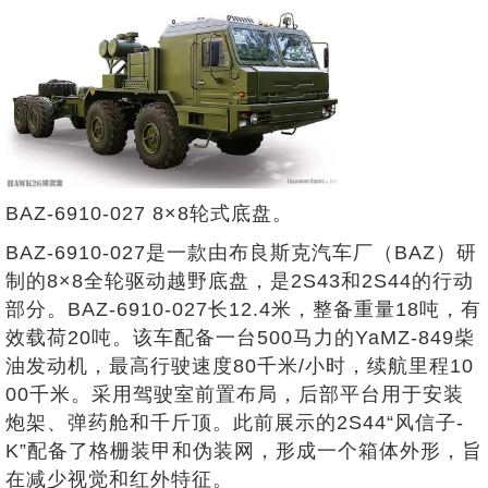
BAZ-6910-027 8×8轮式底盘。
BAZ-6910-027是一款由布良斯克汽车厂（BAZ）研
制的8×8全轮驱动越野底盘，是2S43和2S44的行动
部分。BAZ-6910-027长12.4米，整备重量18吨，有
效载荷20吨。该车配备一台500马力的YaMZ-849柴
油发动机，最高行驶速度80千米/小时，续航里程10
00千米。采用驾驶室前置布局，后部平台用于安装
炮架、弹药舱和千斤顶。此前展示的2S44“风信子-
K”配备了格栅装甲和伪装网，形成一个箱体外形，旨
在减少视觉和红外特征。