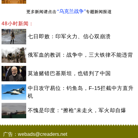
“乌克兰战争”
48小时新闻：
七日即败：印军火力、信心双崩溃
俄军血的教训：战争中，三大铁律不能违背
莫迪赌错巴基斯坦，也错判了中国
中日攻守易位：钓鱼岛，F-15拦截中方直升
机
不愧是印度：“擦枪”未走火，军火却自爆
广告：webads@creaders.net