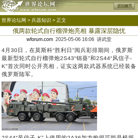
世界论坛网
>
兵器知识
> 正文
俄两款轮式自行榴弹炮亮相 暴露深层隐忧
wforum.com
2025-05-06 16:06 讲武堂
4月30日，在莫斯科“胜利日”阅兵彩排期间，俄罗斯
最新型轮式自行榴弹炮2S43“锦葵”和2S44“风信子-
K”首次同时公开亮相，证实这两款武器系统已经装备
俄罗斯陆军。
2S44“风信子-K”上使用的2A36加农炮很可能是根据