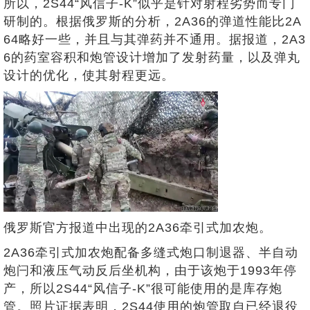
所以，2S44“风信子-K”似乎是针对射程劣势而专门
研制的。根据俄罗斯的分析，2A36的弹道性能比2A
64略好一些，并且与其弹药并不通用。据报道，2A3
6的药室容积和炮管设计增加了发射药量，以及弹丸
设计的优化，使其射程更远。
俄罗斯官方报道中出现的2A36牵引式加农炮。
2A36牵引式加农炮配备多缝式炮口制退器、半自动
炮闩和液压气动反后坐机构，由于该炮于1993年停
产，所以2S44“风信子-K”很可能使用的是库存炮
管。照片证据表明，2S44使用的炮管取自已经退役