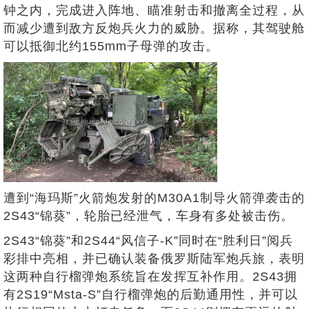
钟之内，完成进入阵地、瞄准射击和撤离全过程，从
而减少遭到敌方反炮兵火力的威胁。据称，其驾驶舱
可以抵御北约155mm子母弹的攻击。
遭到“海玛斯”火箭炮发射的M30A1制导火箭弹袭击的
2S43“锦葵”，轮胎已经泄气，车身有多处被击伤。
2S43“锦葵”和2S44“风信子-K”同时在“胜利日”阅兵
彩排中亮相，并已确认装备俄罗斯陆军炮兵旅，表明
这两种自行榴弹炮系统旨在发挥互补作用。2S43拥
有2S19“Msta-S”自行榴弹炮的后勤通用性，并可以