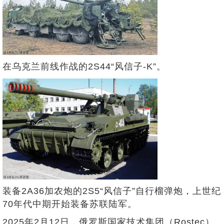
在乌克兰前线作战的2S44“风信子-K”。
装备2A36加农炮的2S5“风信子”自行榴弹炮，上世纪
70年代中期开始装备苏联陆军。
2025年2月12日，俄罗斯国家技术集团（Rostec）