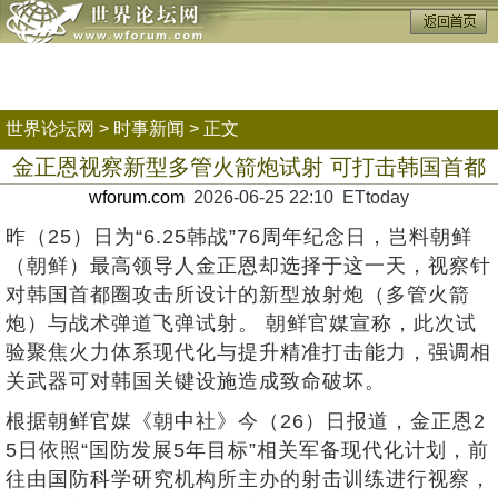
世界论坛网
>
时事新闻
> 正文
金正恩视察新型多管火箭炮试射 可打击韩国首都
wforum.com
2026-06-25 22:10 ETtoday
昨（25）日为“6.25韩战”76周年纪念日，岂料朝鲜
（朝鲜）最高领导人金正恩却选择于这一天，视察针
对韩国首都圈攻击所设计的新型放射炮（多管火箭
炮）与战术弹道飞弹试射。 朝鲜官媒宣称，此次试
验聚焦火力体系现代化与提升精准打击能力，强调相
关武器可对韩国关键设施造成致命破坏。
根据朝鲜官媒《朝中社》今（26）日报道，金正恩2
5日依照“国防发展5年目标”相关军备现代化计划，前
往由国防科学研究机构所主办的射击训练进行视察，