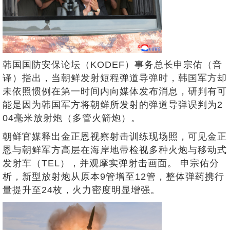
韩国国防安保论坛（KODEF）事务总长申宗佑（音
译）指出，当朝鲜发射短程弹道导弹时，韩国军方却
未依照惯例在第一时间内向媒体发布消息，研判有可
能是因为韩国军方将朝鲜所发射的弹道导弹误判为2
04毫米放射炮（多管火箭炮）。
朝鲜官媒释出金正恩视察射击训练现场照，可见金正
恩与朝鲜军方高层在海岸地带检视多种火炮与移动式
发射车（TEL），并观摩实弹射击画面。 申宗佑分
析，新型放射炮从原本9管增至12管，整体弹药携行
量提升至24枚，火力密度明显增强。