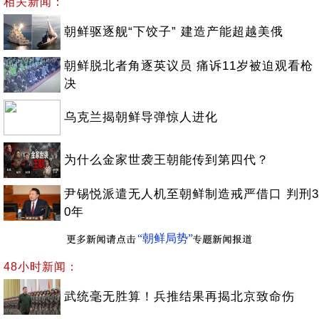
相关新闻：
朝鲜驱逐舰“下饺子” 建造产能超越美俄
朝鲜脱北者角逐英议员 痛诉11岁被迫观看枪
决
乌克兰揭朝鲜导弹惊人进化
为什么金家世袭王朝能传到第四代？
尹锡悦派遣无人机至朝鲜制造戒严借口 判刑3
0年
“朝鲜局势”
48小时新闻：
武统毫无胜算！兵推结果再揭北京致命伤