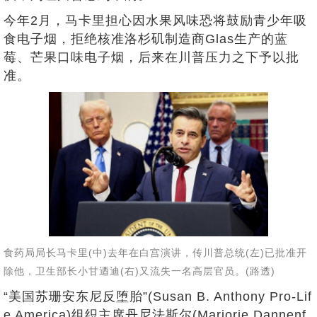
今年2月，马卡里担心因水果风味恐将鼓励青少年吸
食电子烟，拒绝核准洛杉矶制造商Glas生产的蓝
莓、芒果口味电子烟，后来在川普压力之下予以批
准。
食药局局长马卡里(中)去年在白宫演讲，传川普总统(左)已批准开
除他，卫生部长小甘迺迪(右)又流失一名高层官员。(路透)
“美国苏珊安东尼反堕胎”(Susan B. Anthony Pro-Lif
e America)组织主席丹尼法斯尔(Marjorie Dannenf