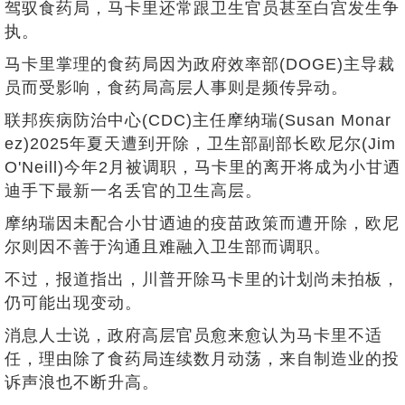
驾驭食药局，马卡里还常跟卫生官员甚至白宫发生争
执。
马卡里掌理的食药局因为政府效率部(DOGE)主导裁
员而受影响，食药局高层人事则是频传异动。
联邦疾病防治中心(CDC)主任摩纳瑞(Susan Monar
ez)2025年夏天遭到开除，卫生部副部长欧尼尔(Jim
O'Neill)今年2月被调职，马卡里的离开将成为小甘迺
迪手下最新一名丢官的卫生高层。
摩纳瑞因未配合小甘迺迪的疫苗政策而遭开除，欧尼
尔则因不善于沟通且难融入卫生部而调职。
不过，报道指出，川普开除马卡里的计划尚未拍板，
仍可能出现变动。
消息人士说，政府高层官员愈来愈认为马卡里不适
任，理由除了食药局连续数月动荡，来自制造业的投
诉声浪也不断升高。