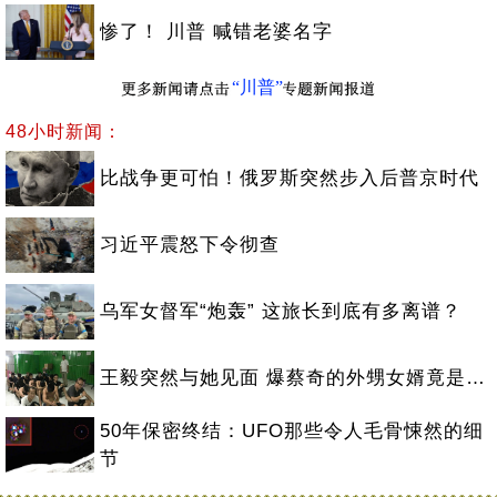
惨了！ 川普 喊错老婆名字
“川普”
48小时新闻：
比战争更可怕！俄罗斯突然步入后普京时代
习近平震怒下令彻查
乌军女督军“炮轰” 这旅长到底有多离谱？
王毅突然与她见面 爆蔡奇的外甥女婿竟是…
50年保密终结：UFO那些令人毛骨悚然的细
节