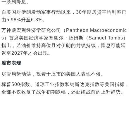
一系列降息。
自美国对伊朗发动军事行动以来，30年期房贷平均利率已
由5.98%升至6.3%。
万神殿宏观经济学研究公司（Pantheon Macroeconomic
s）首席美国经济学家塞缪尔・汤姆斯（Samuel Tombs）
指出，若油价维持高位且对伊朗的封锁持续，降息可能延
迟至2027年才会出现。
股市表现
尽管局势动荡，投资于股市的美国人表现不俗。
标普500指数、道琼工业指数和纳斯达克指数等美国指标，
全部不仅收复了战争初期跌幅，还延续战前的上升趋势。