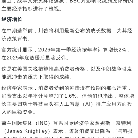
逼近，战事又未见终结迹象，BBC对影响总统施政评价的
主要经济指标进行了检视。
经济增长
在中期选举前，川普将利用最新公布的成长数据，为其经
济政策背书。
官方统计显示，2026年第一季经济按年率计算增长2%，
在2025年底放缓后显著反弹。
这是在美国关税措施推高消费者价格，以及伊朗战争引发
能源冲击的压力下取得的成绩。
经济学家表示，消费者受到的冲击没有预期的那么严重，
消费支出以年率计算增加了1.6%。但他们也指出，整体增
长主要归功于科技巨头在人工智慧（AI）推广应用方面投
入的巨额资金。
荷兰国际集团（ING）首席国际经济学家詹姆斯・奈特利
（James Knightley）表示，随著消费支出降温，“与科技