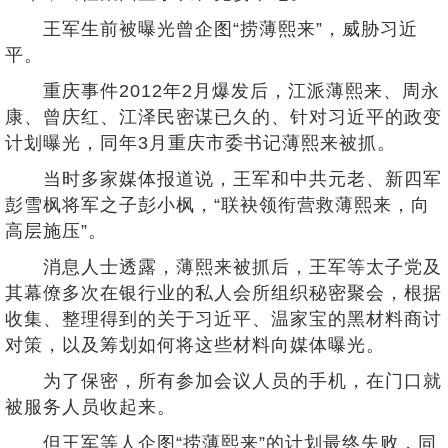
王军生前被曝光曾企图“捞薄熙来”，威胁习近
平。
重庆事件2012年2月爆发后，江派薄熙来、周永
康、曾庆红、江泽民密谋已久的、针对习近平的政变
计划曝光，同年3月重庆市委书记薄熙来被抓。
当时多家媒体报道说，王军和中共元老、新四军
彭雪枫将军之子彭小枫，“联袂领衔营救薄熙来，向
高层施压”。
消息人士透露，薄熙来被抓后，王军等太子党及
其幕僚多次在银行业的私人会所组织秘密聚会，根据
收集、整理得到的关于习近平、温家宝的黑材料商讨
对策，以及筹划如何将这些材料向媒体曝光。
为了保密，所有参加会议人员的手机，在门口就
被服务人员收起来。
但王军等人企图“捞薄熙来”的计划最终失败，同