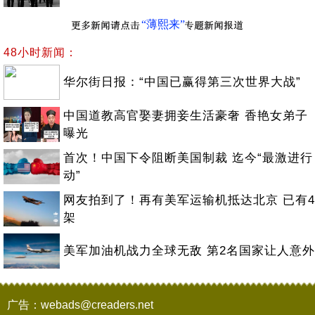
“薄熙来”
48小时新闻：
华尔街日报：“中国已赢得第三次世界大战”
中国道教高官娶妻拥妾生活豪奢 香艳女弟子
曝光
首次！中国下令阻断美国制裁 迄今“最激进行
动”
网友拍到了！再有美军运输机抵达北京 已有4
架
美军加油机战力全球无敌 第2名国家让人意外
广告：webads@creaders.net