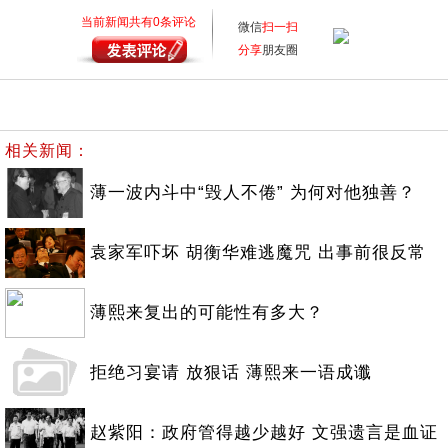
当前新闻共有
0
条评论
微信
扫一扫
分享
朋友圈
相关新闻：
薄一波内斗中“毁人不倦” 为何对他独善？
袁家军吓坏 胡衡华难逃魔咒 出事前很反常
薄熙来复出的可能性有多大？
拒绝习宴请 放狠话 薄熙来一语成谶
赵紫阳：政府管得越少越好 文强遗言是血证