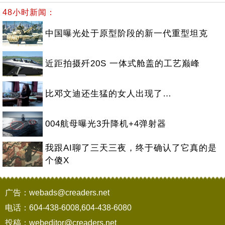
48小时新闻：
中国曝光处于原型阶段的新一代重型坦克
近距拍摄歼20S 一体式舱盖的工艺巅峰
比邓文迪还生猛的女人出现了…
004航母曝光3升降机+4弹射器
我跟AI聊了三天三夜，终于确认了它真的是
个傻X
广告：webads@creaders.net
电话：604-438-6008,604-438-6080
投稿：webeditor@creaders.net