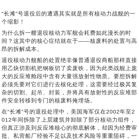
“长滩”号退役后的遭遇其实就是所有核动力战舰的一
个缩影！
为什么拆一艘退役核动力军舰会耗费如此漫长的时
间？这其中的核心症结就在于——核废料的处置与高
昂的拆解成本。
退役核动力舰船的处置绝非像普通退役商船那样直接
用乙炔切割机把钢板切了卖废铁，因为此类战舰上庞
大的反应堆舱段中含有大量强放射性物质。要想拆解
必须先要对它们进行去核化处理，这需要经过极其复
杂的切割、起吊、封装，并将具有放射性的反应堆部
件安全转移到专门的核废料掩埋场。
在“长滩”号的退役处理中，美国海军仅在2002年至2
012年间拆除了上层建筑并卸除了部分核动力组件，
但真正涉及到反应堆核心的彻底解体，却因为经费审
批、私营船厂经验不足以及技术风险等重重阻碍，一