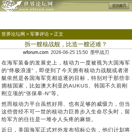
世界论坛网
>
军事评论
> 正文
拆一艘核战舰，比造一艘还难？
wforum.com
2026-06-25 15:50 墨甲战刃
在海军装备的发展史上，核动力一度被视为大国海军
的“终极浪漫”，即使到了今天拥有核动力战舰或者潜
艇依然是各国海军竞相追逐的目标，特别对于那些非
拥核国家，比如澳大利亚的AUKUS、韩国不久前刚
刚立项的“张保皋-N”等。
然而核动力平台虽然好用、也有足够的威慑力，但当
这些曾经不可一世的核动力巨兽步入生命尽头时，留
给军方的往往是一堆令人头疼的麻烦。
近日，美国海军正式对外发布招标公告，他们计划将