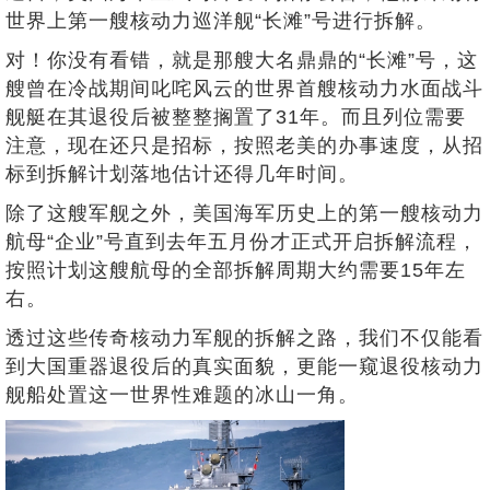
世界上第一艘核动力巡洋舰“长滩”号进行拆解。
对！你没有看错，就是那艘大名鼎鼎的“长滩”号，这
艘曾在冷战期间叱咤风云的世界首艘核动力水面战斗
舰艇在其退役后被整整搁置了31年。而且列位需要
注意，现在还只是招标，按照老美的办事速度，从招
标到拆解计划落地估计还得几年时间。
除了这艘军舰之外，美国海军历史上的第一艘核动力
航母“企业”号直到去年五月份才正式开启拆解流程，
按照计划这艘航母的全部拆解周期大约需要15年左
右。
透过这些传奇核动力军舰的拆解之路，我们不仅能看
到大国重器退役后的真实面貌，更能一窥退役核动力
舰船处置这一世界性难题的冰山一角。